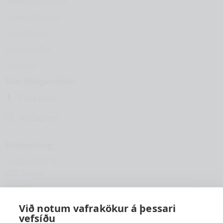
Nemendaþjónusta
Frumkvöðlasetur
Menntahvöt
Vísindasjóður
Um okkur
Samfélagsmiðlar
Facebook
Instagram
Staðsetning
Tryggvagata 13
800 Selfoss
Iceland
hfsu@hfsu.is
Við notum vafrakökur á þessari
vefsíðu
+354 560 2040