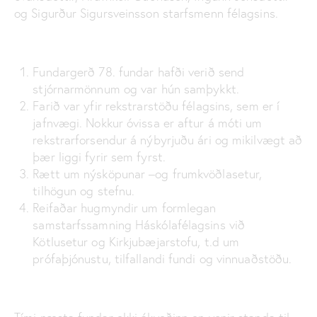
og Sigurður Sigursveinsson starfsmenn félagsins.
Fundargerð 78. fundar hafði verið send
stjórnarmönnum og var hún samþykkt.
Farið var yfir rekstrarstöðu félagsins, sem er í
jafnvægi. Nokkur óvissa er aftur á móti um
rekstrarforsendur á nýbyrjuðu ári og mikilvægt að
þær liggi fyrir sem fyrst.
Rætt um nýsköpunar –og frumkvöðlasetur,
tilhögun og stefnu.
Reifaðar hugmyndir um formlegan
samstarfssamning Háskólafélagsins við
Kötlusetur og Kirkjubæjarstofu, t.d um
prófaþjónustu, tilfallandi fundi og vinnuaðstöðu.