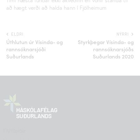
Tími næsta fundar ekki ákveðinn en vonir standa til
að hægt verði að halda hann í Fjölheimum
ELDRI
NÝRRI
Úthlutun úr Vísinda- og
Styrkþegar Vísinda- og
rannsóknarsjóði
rannsóknarsjóðs
Suðurlands
Suðurlands 2020
Flýtileiðir