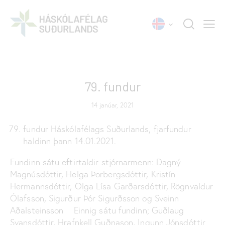
FUNDARGERÐIR
79. fundur
14 janúar, 2021
fundur Háskólafélags Suðurlands, fjarfundur
haldinn þann 14.01.2021.
Fundinn sátu eftirtaldir stjórnarmenn: Dagný
Magnúsdóttir, Helga Þorbergsdóttir, Kristín
Hermannsdóttir, Olga Lísa Garðarsdóttir, Rögnvaldur
Ólafsson, Sigurður Þór Sigurðsson og Sveinn
Aðalsteinsson Einnig sátu fundinn; Guðlaug
Svansdóttir, Hrafnkell Guðnason, Ingunn Jónsdóttir