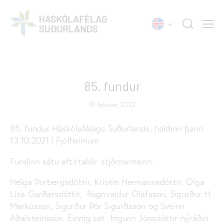
FUNDARGERÐIR
85. fundur
10 febrúar, 2022
85. fundur Háskólafélags Suðurlands, haldinn þann
13.10.2021 í Fjölheimum
Fundinn sátu eftirtaldir stjórnarmenn:
Helga Þorbergsdóttir, Kristín Hermannsdóttir, Olga
Lísa Garðarsdóttir, Rögnvaldur Ólafsson, Sigurður H
Markússon, Sigurður Þór Sigurðsson og Sveinn
Aðalsteinsson. Einnig sat Ingunn Jónsdóttir nýráðin