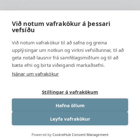
800 Selfoss
Iceland
hfsu@hfsu.is
Við notum vafrakökur á þessari
vefsíðu
+354 560 2040
Við notum vafrakökur til að safna og greina
upplýsingar um notkun og virkni vefsíðunnar, til að
geta notað lausnir frá samfélagsmiðlum og til að
bæta efni og birta viðeigandi markaðsefni.
Nánar um vafrakökur
Stillingar á vafrakökum
Hafna öllum
Leyfa vafrakökur
Powered by
CookieHub Consent Management
Háskólafélag Suðurlands
© 2026. Allur réttur áskilinn.