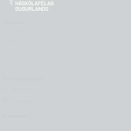
Flýtileiðir
Nemendaþjónusta
Frumkvöðlasetur
Menntahvöt
Vísindasjóður
Um okkur
Samfélagsmiðlar
Facebook
Instagram
Staðsetning
Tryggvagata 13