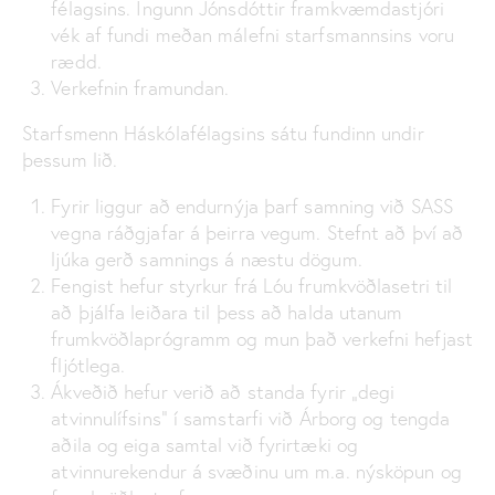
félagsins. Ingunn Jónsdóttir framkvæmdastjóri
vék af fundi meðan málefni starfsmannsins voru
rædd.
Verkefnin framundan.
Starfsmenn Háskólafélagsins sátu fundinn undir
þessum lið.
Fyrir liggur að endurnýja þarf samning við SASS
vegna ráðgjafar á þeirra vegum. Stefnt að því að
ljúka gerð samnings á næstu dögum.
Fengist hefur styrkur frá Lóu frumkvöðlasetri til
að þjálfa leiðara til þess að halda utanum
frumkvöðlaprógramm og mun það verkefni hefjast
fljótlega.
Ákveðið hefur verið að standa fyrir „degi
atvinnulífsins“ í samstarfi við Árborg og tengda
aðila og eiga samtal við fyrirtæki og
atvinnurekendur á svæðinu um m.a. nýsköpun og