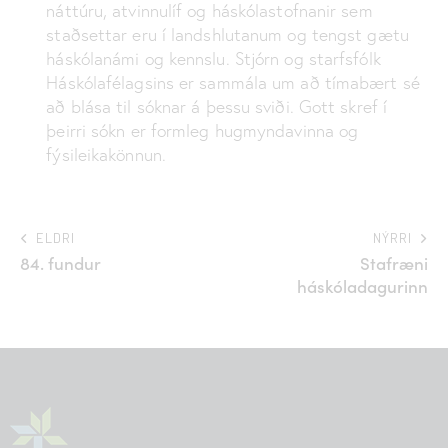
náttúru, atvinnulíf og háskólastofnanir sem
staðsettar eru í landshlutanum og tengst gætu
háskólanámi og kennslu. Stjórn og starfsfólk
Háskólafélagsins er sammála um að tímabært sé
að blása til sóknar á þessu sviði. Gott skref í
þeirri sókn er formleg hugmyndavinna og
fýsileikakönnun.
ELDRI
NÝRRI
84. fundur
Stafræni
háskóladagurinn