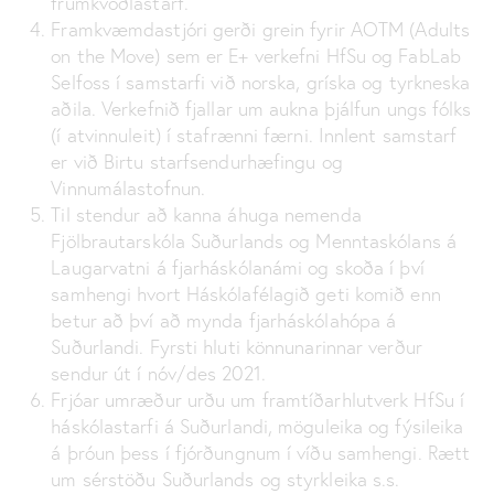
frumkvöðlastarf.
Framkvæmdastjóri gerði grein fyrir AOTM (Adults
on the Move) sem er E+ verkefni HfSu og FabLab
Selfoss í samstarfi við norska, gríska og tyrkneska
aðila. Verkefnið fjallar um aukna þjálfun ungs fólks
(í atvinnuleit) í stafrænni færni. Innlent samstarf
er við Birtu starfsendurhæfingu og
Vinnumálastofnun.
Til stendur að kanna áhuga nemenda
Fjölbrautarskóla Suðurlands og Menntaskólans á
Laugarvatni á fjarháskólanámi og skoða í því
samhengi hvort Háskólafélagið geti komið enn
betur að því að mynda fjarháskólahópa á
Suðurlandi. Fyrsti hluti könnunarinnar verður
sendur út í nóv/des 2021.
Frjóar umræður urðu um framtíðarhlutverk HfSu í
háskólastarfi á Suðurlandi, möguleika og fýsileika
á þróun þess í fjórðungnum í víðu samhengi. Rætt
um sérstöðu Suðurlands og styrkleika s.s.