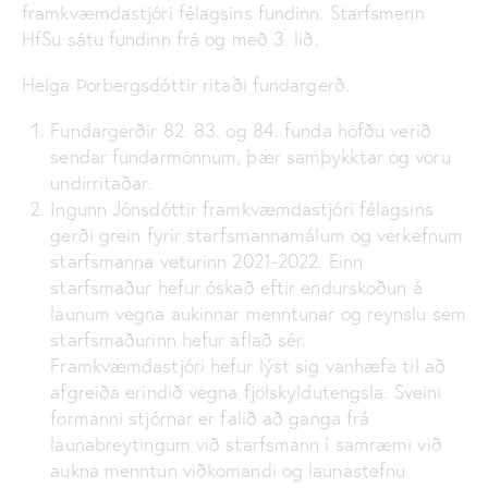
framkvæmdastjóri félagsins fundinn. Starfsmenn
HfSu sátu fundinn frá og með 3. lið.
Helga Þorbergsdóttir ritaði fundargerð.
Fundargerðir 82. 83. og 84. funda höfðu verið
sendar fundarmönnum, þær samþykktar og voru
undirritaðar.
Ingunn Jónsdóttir framkvæmdastjóri félagsins
gerði grein fyrir starfsmannamálum og verkefnum
starfsmanna veturinn 2021-2022. Einn
starfsmaður hefur óskað eftir endurskoðun á
launum vegna aukinnar menntunar og reynslu sem
starfsmaðurinn hefur aflað sér.
Framkvæmdastjóri hefur lýst sig vanhæfa til að
afgreiða erindið vegna fjölskyldutengsla. Sveini
formanni stjórnar er falið að ganga frá
launabreytingum við starfsmann í samræmi við
aukna menntun viðkomandi og launastefnu