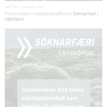
FRÉTTIR
26 janúar, 2023
Fyrsta vikan í viðskiptahraðlinum
Sóknarfæri í
nýsköpun