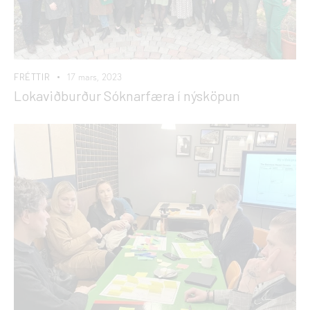
FRÉTTIR
17 mars, 2023
Lokaviðburður Sóknarfæra í nýsköpun