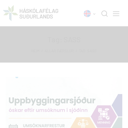
Tag: SASS
HEIM
ALLAR FÆRSLUR
TAG: SASS