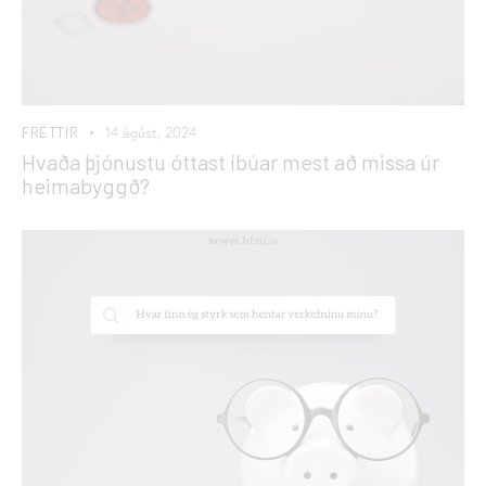
FRÉTTIR
14 ágúst, 2024
Hvaða þjónustu óttast íbúar mest að missa úr
heimabyggð?