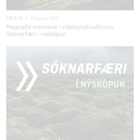
FRÉTTIR
30 janúar, 2023
Magnaðir mentorar í viðskiptahraðlinum
Sóknarfæri í nýsköpun