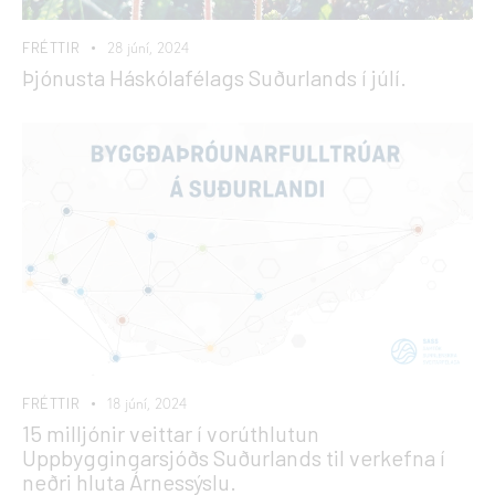
FRÉTTIR
28 júní, 2024
Þjónusta Háskólafélags Suðurlands í júlí.
FRÉTTIR
18 júní, 2024
15 milljónir veittar í vorúthlutun
Uppbyggingarsjóðs Suðurlands til verkefna í
neðri hluta Árnessýslu.