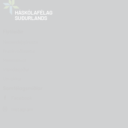
Flýtileiðir
Nemendaþjónusta
Frumkvöðlasetur
Menntahvöt
Vísindasjóður
Um okkur
Samfélagsmiðlar
Facebook
Instagram