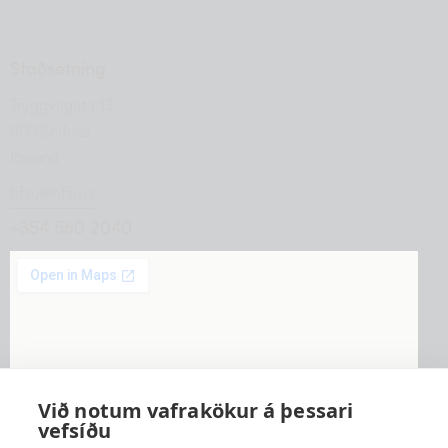
Staðsetning
Tryggvagata 13
800 Selfoss
Iceland
hfsu@hfsu.is
+354 560 2040
Við notum vafrakökur á þessari
vefsíðu