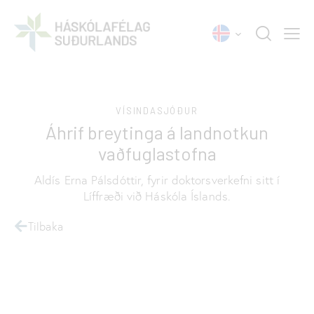
VÍSINDASJÓÐUR
Áhrif breytinga á landnotkun
vaðfuglastofna
Aldís Erna Pálsdóttir, fyrir doktorsverkefni sitt í
Líffræði við Háskóla Íslands.
Tilbaka