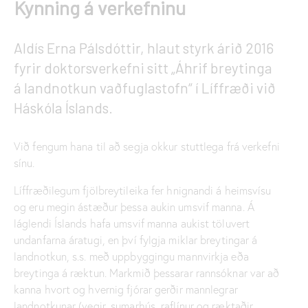
Kynning á verkefninu
Aldís Erna Pálsdóttir, hlaut styrk árið 2016
fyrir doktorsverkefni sitt „Áhrif breytinga
á landnotkun vaðfuglastofn“ í Líffræði við
Háskóla Íslands.
Við fengum hana til að segja okkur stuttlega frá verkefni
sínu.
Líffræðilegum fjölbreytileika fer hnignandi á heimsvísu
og eru megin ástæður þessa aukin umsvif manna. Á
láglendi Íslands hafa umsvif manna aukist töluvert
undanfarna áratugi, en því fylgja miklar breytingar á
landnotkun, s.s. með uppbyggingu mannvirkja eða
breytinga á ræktun. Markmið þessarar rannsóknar var að
kanna hvort og hvernig fjórar gerðir mannlegrar
landnotkunar (vegir, sumarhús, raflínur og ræktaðir