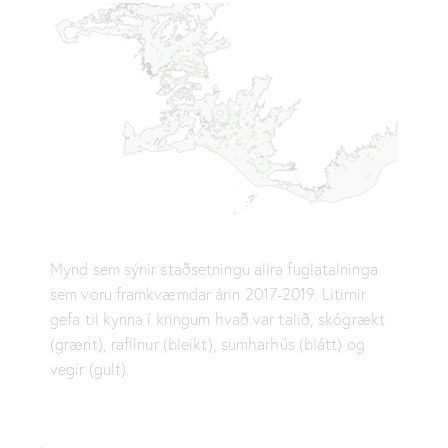
Mynd sem sýnir staðsetningu allra fuglatalninga
sem voru framkvæmdar árin 2017-2019. Litirnir
gefa til kynna í kringum hvað var talið, skógrækt
(grænt), raflínur (bleikt), sumharhús (blátt) og
vegir (gult).