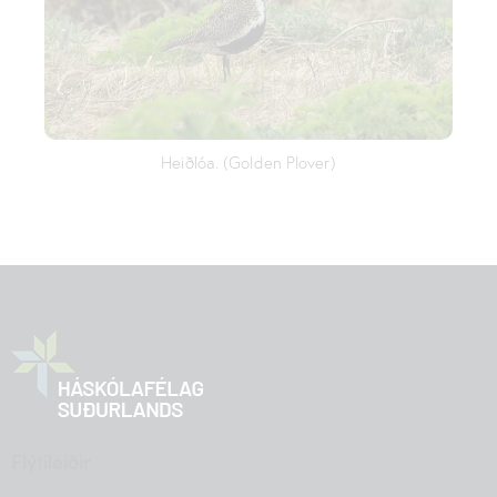
Heiðlóa. (Golden Plover)
Flýtileiðir