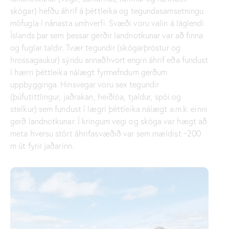
skógar) hefðu áhrif á þéttleika og tegundasamsetningu
mófugla í nánasta umhverfi. Svæði voru valin á láglendi
Íslands þar sem þessar gerðir landnotkunar var að finna
og fuglar taldir. Tvær tegundir (skógarþröstur og
hrossagaukur) sýndu annaðhvort engin áhrif eða fundust
í hærri þéttleika nálægt fyrrnefndum gerðum
uppbygginga. Hinsvegar voru sex tegundir
(þúfutittlingur, jaðrakan, heiðlóa, tjaldur, spói og
stelkur) sem fundust í lægri þéttleika nálægt a.m.k. einni
gerð landnotkunar. Í kringum vegi og skóga var hægt að
meta hversu stórt áhrifasvæðið var sem mældist ~200
m út fyrir jaðarinn.