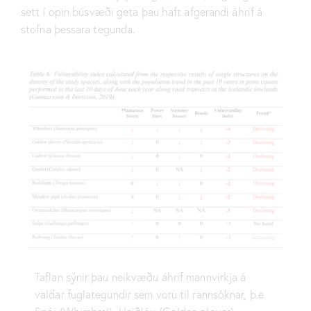
sett í opin búsvæði geta þau haft afgerandi áhrif á
stofna þessara tegunda.
Taflan sýnir þau neikvæðu áhrif mannvirkja á
valdar fuglategundir sem voru til rannsóknar, þ.e.