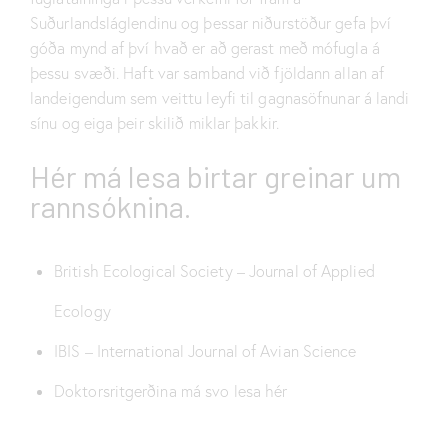
Suðurlandsláglendinu og þessar niðurstöður gefa því
góða mynd af því hvað er að gerast með mófugla á
þessu svæði. Haft var samband við fjöldann allan af
landeigendum sem veittu leyfi til gagnasöfnunar á landi
sínu og eiga þeir skilið miklar þakkir.
Hér má lesa birtar greinar um
rannsóknina.
British Ecological Society – Journal of Applied
Ecology
IBIS – International Journal of Avian Science
Doktorsritgerðina má svo lesa hér