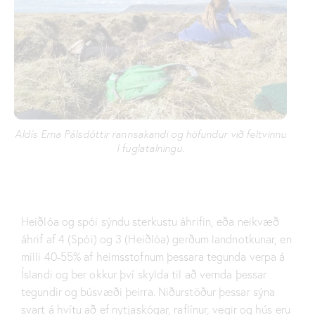
Aldís Erna Pálsdóttir rannsakandi og höfundur við feltvinnu
í fuglatalningu.
Heiðlóa og spói sýndu sterkustu áhrifin, eða neikvæð
áhrif af 4 (Spói) og 3 (Heiðlóa) gerðum landnotkunar, en
milli 40-55% af heimsstofnum þessara tegunda verpa á
Íslandi og ber okkur því skylda til að vernda þessar
tegundir og búsvæði þeirra. Niðurstöður þessar sýna
svart á hvítu að ef nytjaskógar, raflínur, vegir og hús eru