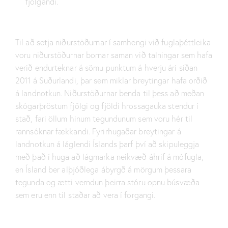
fjölgandi.
Til að setja niðurstöðurnar í samhengi við fuglaþéttleika
voru niðurstöðurnar bornar saman við talningar sem hafa
verið endurteknar á sömu punktum á hverju ári síðan
2011 á Suðurlandi, þar sem miklar breytingar hafa orðið
á landnotkun. Niðurstöðurnar benda til þess að meðan
skógarþröstum fjölgi og fjöldi hrossagauka stendur í
stað, fari öllum hinum tegundunum sem voru hér til
rannsóknar fækkandi. Fyrirhugaðar breytingar á
landnotkun á láglendi Íslands þarf því að skipuleggja
með það í huga að lágmarka neikvæð áhrif á mófugla,
en Ísland ber alþjóðlega ábyrgð á mörgum þessara
tegunda og ætti verndun þeirra stóru opnu búsvæða
sem eru enn til staðar að vera í forgangi.