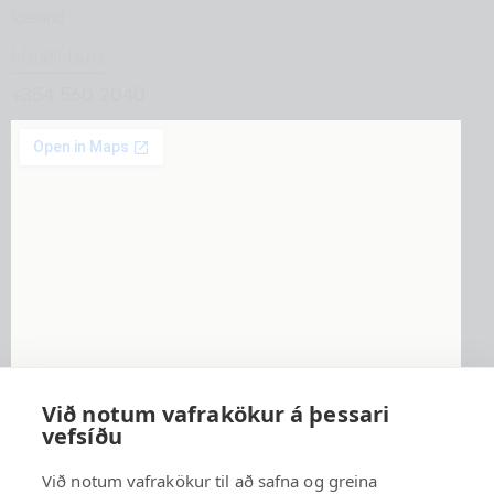
Iceland
hfsu@hfsu.is
+354 560 2040
Við notum vafrakökur á þessari
vefsíðu
Háskólafélag Suðurlands
© 2026. Allur réttur áskilinn.
Við notum vafrakökur til að safna og greina