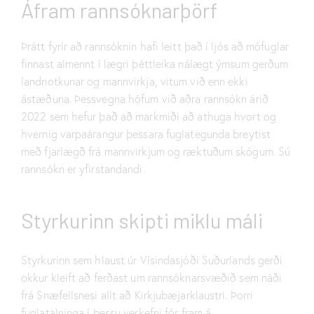
Áfram rannsóknarþörf
Þrátt fyrir að rannsóknin hafi leitt það í ljós að mófuglar
finnast almennt í lægri þéttleika nálægt ýmsum gerðum
landnotkunar og mannvirkja, vitum við enn ekki
ástæðuna. Þessvegna hófum við aðra rannsókn árið
2022 sem hefur það að markmiði að athuga hvort og
hvernig varpaárangur þessara fuglategunda breytist
með fjarlægð frá mannvirkjum og ræktuðum skógum. Sú
rannsókn er yfirstandandi.
Styrkurinn skipti miklu máli
Styrkurinn sem hlaust úr Vísindasjóði Suðurlands gerði
okkur kleift að ferðast um rannsóknarsvæðið sem náði
frá Snæfellsnesi allt að Kirkjubæjarklaustri. Þorri
fuglatalninga í þessu verkefni fór fram á