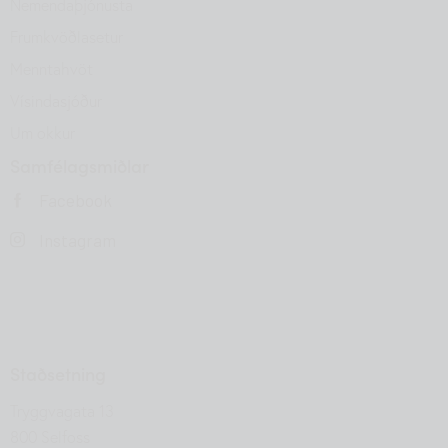
Nemendaþjónusta
Frumkvöðlasetur
Menntahvöt
Vísindasjóður
Um okkur
Samfélagsmiðlar
Facebook
Instagram
Staðsetning
Tryggvagata 13
800 Selfoss