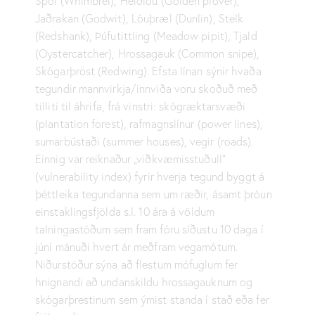
Spói (Whimbrel), Heiðlóu (Golden plover),
Jaðrakan (Godwit), Lóuþræl (Dunlin), Stelk
(Redshank), Þúfutittling (Meadow pipit), Tjald
(Oystercatcher), Hrossagauk (Common snipe),
Skógarþröst (Redwing). Efsta línan sýnir hvaða
tegundir mannvirkja/innviða voru skoðuð með
tilliti til áhrifa, frá vinstri: skógræktarsvæði
(plantation forest), rafmagnslínur (power lines),
sumarbústaði (summer houses), vegir (roads).
Einnig var reiknaður „viðkvæmisstuðull“
(vulnerability index) fyrir hverja tegund byggt á
þéttleika tegundanna sem um ræðir, ásamt þróun
einstaklingsfjölda s.l. 10 ára á völdum
talningastöðum sem fram fóru síðustu 10 daga í
júní mánuði hvert ár meðfram vegamótum.
Niðurstöður sýna að flestum mófuglum fer
hnignandi að undanskildu hrossagauknum og
skógarþrestinum sem ýmist standa í stað eða fer