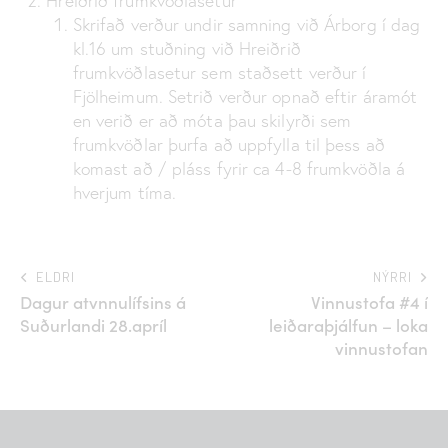
Hreiðrið frumkvöðlasetur
Skrifað verður undir samning við Árborg í dag
kl.16 um stuðning við Hreiðrið
frumkvöðlasetur sem staðsett verður í
Fjölheimum. Setrið verður opnað eftir áramót
en verið er að móta þau skilyrði sem
frumkvöðlar þurfa að uppfylla til þess að
komast að / pláss fyrir ca 4-8 frumkvöðla á
hverjum tíma.
ELDRI
NÝRRI
Dagur atvnnulífsins á
Vinnustofa #4 í
Suðurlandi 28.apríl
leiðaraþjálfun – loka
vinnustofan