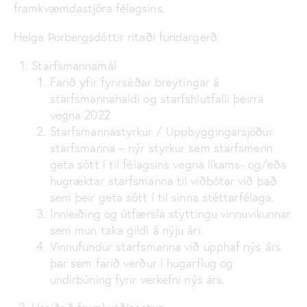
framkvæmdastjóra félagsins.
Helga Þorbergsdóttir ritaði fundargerð.
Starfsmannamál
Farið yfir fyrirséðar breytingar á
starfsmannahaldi og starfshlutfalli þeirra
vegna 2022
Starfsmannastyrkur / Uppbyggingarsjóður
starfsmanna – nýr styrkur sem starfsmenn
geta sótt í til félagsins vegna líkams- og/eða
hugræktar starfsmanna til viðbótar við það
sem þeir geta sótt í til sinna stéttarfélaga.
Innleiðing og útfærsla styttingu vinnuvikunnar
sem mun taka gildi á nýju ári
Vinnufundur starfsmanna við upphaf nýs árs
þar sem farið verður í hugarflug og
undirbúning fyrir verkefni nýs árs.