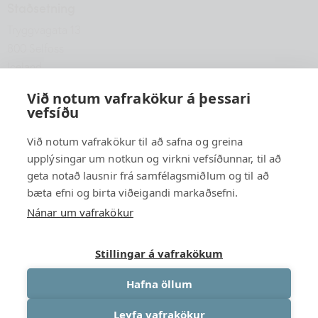
Staðsetning
Tryggvagata 13
800 Selfoss
Iceland
hfsu@hfsu.is
Við notum vafrakökur á þessari
vefsíðu
+354 560 2040
Við notum vafrakökur til að safna og greina
upplýsingar um notkun og virkni vefsíðunnar, til að
geta notað lausnir frá samfélagsmiðlum og til að
bæta efni og birta viðeigandi markaðsefni.
Nánar um vafrakökur
Stillingar á vafrakökum
Hafna öllum
Leyfa vafrakökur