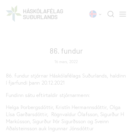
FUNDARGERÐIR
86. fundur
16 mars, 2022
86. fundur stjórnar Háskólafélags Suðurlands, haldinn
í fjarfundi þann 20.12.2021
Fundinn sátu eftirtaldir stjórnarmenn:
Helga Þorbergsdóttir, Kristín Hermannsdóttir, Olga
Lísa Garðarsdóttir, Rögnvaldur Ólafsson, Sigurður H
Markússon, Sigurður Þór Sigurðsson og Sveinn
Aðalsteinsson auk Ingunnar Jónsdóttur