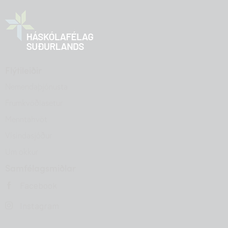
Flýtileiðir
Nemendaþjónusta
Frumkvöðlasetur
Menntahvöt
Vísindasjóður
Um okkur
Samfélagsmiðlar
Facebook
Instagram