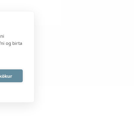
kni
ni og birta
akökur