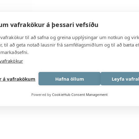
um vafrakökur á þessari vefsíðu
vafrakökur til að safna og greina upplýsingar um notkun og vir
, til að geta notað lausnir frá samfélagsmiðlum og til að bæta ef
 markaðsefni.
vafrakökur
ar á vafrakökum
Hafna öllum
Leyfa vafr
Powered by
CookieHub Consent Management