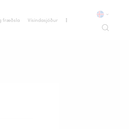
 fræðsla
Vísindasjóður