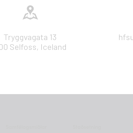
Tryggvagata 13
hfs
00 Selfoss, Iceland
Samfélagsmiðlar
Staðsetning