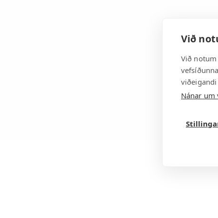
Við not
Við notum 
vefsíðunnar
viðeigandi
Nánar um 
Stilling