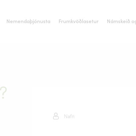
Nemendaþjónusta
Frumkvöðlasetur
Námskeið og
?