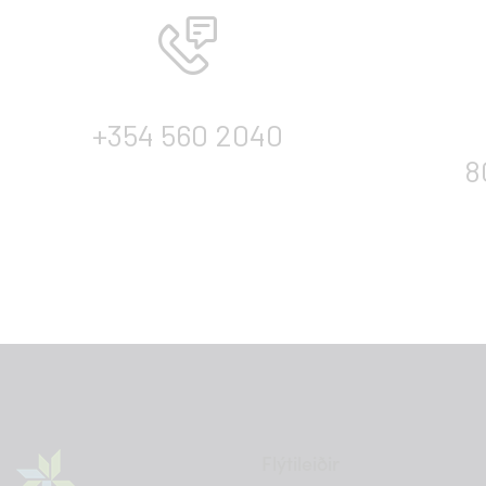
+354 560 2040
8
Flýtileiðir