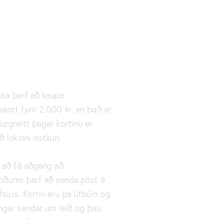
sa þarf að kaupa
kort fyrir 2.000 kr. en það er
urgreitt þegar kortinu er
að lokinni notkun.
s að fá aðgang að
öðunni þarf að senda póst á
su.is. Kortin eru þá útbúin og
ngar sendar um leið og þau