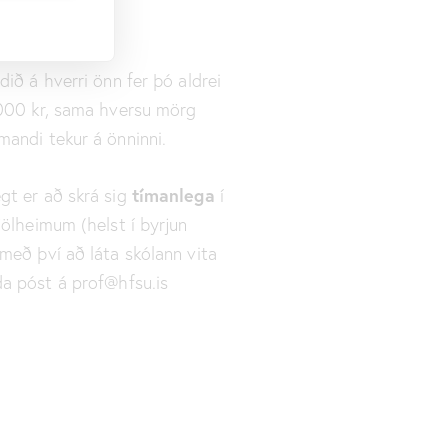
ldið á hverri önn fer þó aldrei
.000 kr, sama hversu mörg
mandi tekur á önninni.
tímanlega
gt er að skrá sig
í
Fjölheimum (helst í byrjun
 með því að láta skólann vita
da póst á
prof@hfsu.is