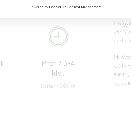
Powered by
CookieHub Consent Management
Prófgja
yfir 16
próf ne
Mikilvæ
st
Próf / 3-4
próf í 
klst
annar),
og sen
Kostar 4.000 kr.