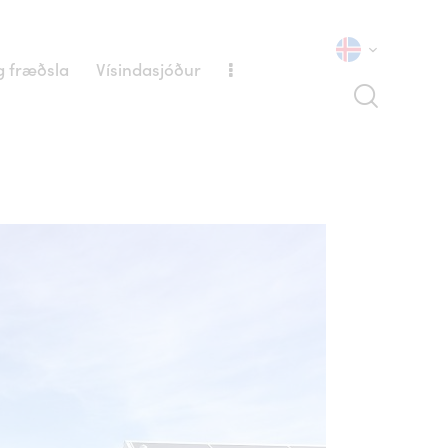
 fræðsla
Vísindasjóður