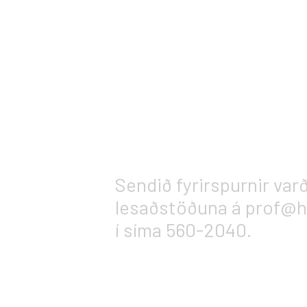
Sendið fyrirspurnir var
lesaðstöðuna á prof@hf
í síma 560-2040.