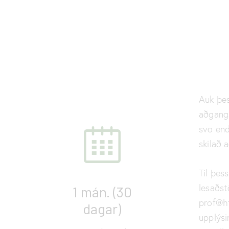
Auk þes
aðgangs
svo end
skilað 
Til þes
lesaðst
0
1 mán. (30
prof@hf
dagar)
upplýsi