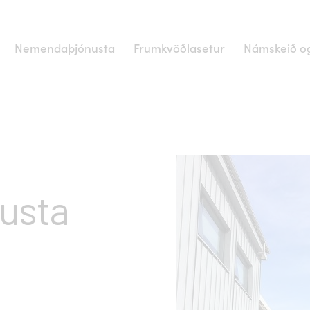
Nemendaþjónusta
Frumkvöðlasetur
Námskeið og
usta