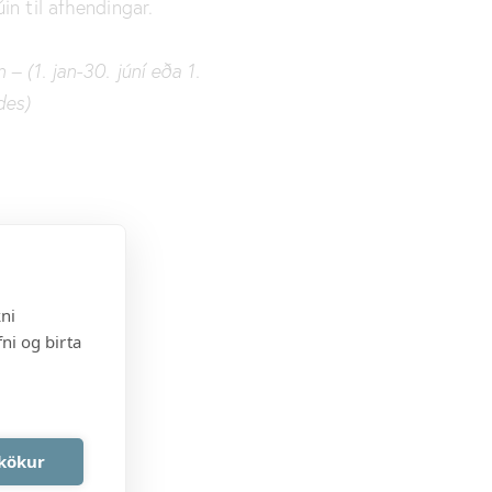
úin til afhendingar.
 – (1. jan-30. júní eða 1.
 des)
kni
ni og birta
akökur