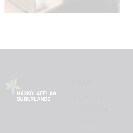
Flýtileiðir
Nemendaþjónusta
Frumkvöðlasetur
Menntahvöt