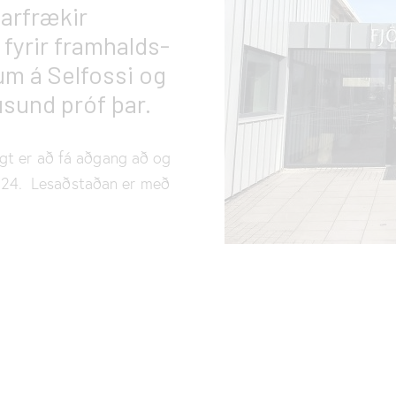
arfrækir
fyrir framhalds-
m á Selfossi og
úsund próf þar.
gt er að fá aðgang að og
 7-24. Lesaðstaðan er með