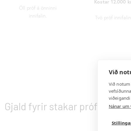
Kostar 12.000 kr
Öll próf á önninni
innifalin.
Tvö próf innifalin
Við not
Við notum 
vefsíðunnar
viðeigandi
Gjald fyrir stakar próftökur
Nánar um 
Stilling