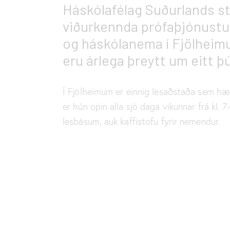
Háskólafélag Suðurlands st
viðurkennda prófaþjónustu 
og háskólanema í Fjölheimu
eru árlega þreytt um eitt þ
Í Fjölheimum er einnig lesaðstaða sem hæ
er hún opin alla sjö daga vikunnar frá kl.
lesbásum, auk kaffistofu fyrir nemendur.