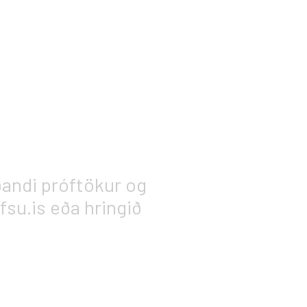
ðandi próftökur og
su.is eða hringið