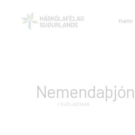
Fréttir
Nemendaþjón
Í FJÖLHEIMUM