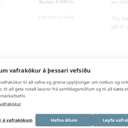
.
Kostar 6.000 kr.
eru tilb
.
Eitt próf innifalið.
*Ein önn
júlí-31.
um vafrakökur á þessari vefsíðu
vafrakökur til að safna og greina upplýsingar um notkun og vir
, til að geta notað lausnir frá samfélagsmiðlum og til að bæta ef
 markaðsefni.
vafrakökur
ar á vafrakökum
Hafna öllum
Leyfa vafr