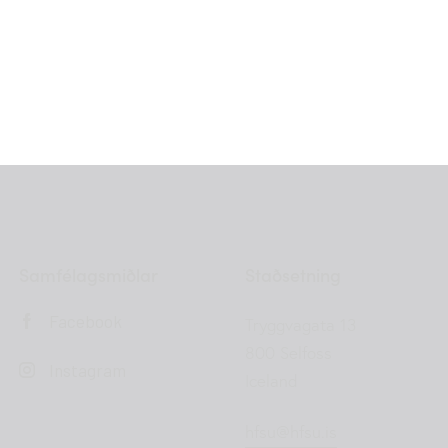
Samfélagsmiðlar
Staðsetning
Facebook
Tryggvagata 13
800 Selfoss
Instagram
Iceland
hfsu@hfsu.is