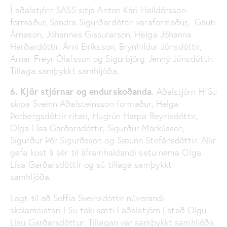
Í aðalstjórn SASS sitja Anton Kári Halldórsson
formaður, Sandra Sigurðardóttir varaformaður, Gauti
Árnason, Jóhannes Gissurarson, Helga Jóhanna
Harðardóttir, Árni Eiríksson, Brynhildur Jónsdóttir,
Arnar Freyr Ólafsson og Sigurbjörg Jenný Jónsdóttir.
Tillaga samþykkt samhljóða.
6. Kjör stjórnar og endurskoðanda
.
Aðalstjórn HfSu
skipa Sveinn Aðalsteinsson formaður, Helga
Þorbergsdóttir ritari, Hugrún Harpa Reynisdóttir,
Olga Lísa Garðarsdóttir, Sigurður Markússon,
Sigurður Þór Sigurðsson og Sæunn Stefánsdóttir. Allir
gefa kost á sér til áframhaldandi setu nema Olga
Lísa Garðarsdóttir og sú tillaga samþykkt
samhljóða.
Lagt til að Soffía Sveinsdóttir núverandi
skólameistari FSu taki sæti í aðalstjórn í stað Olgu
Lísu Garðarsdóttur. Tillagan var samþykkt samhljóða.