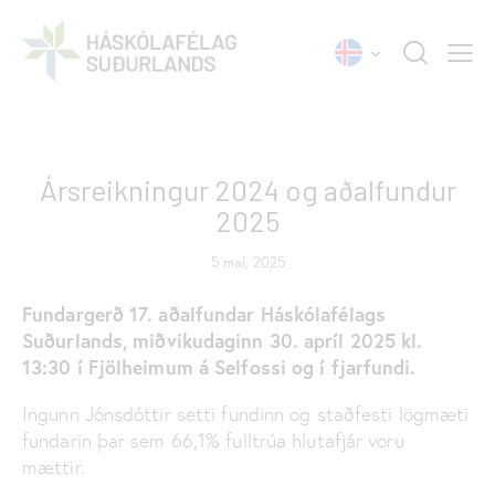
SKÝRSLUR
Ársreikningur 2024 og aðalfundur
2025
5 maí, 2025
Fundargerð 17. a
ðalfund
ar
Háskólafélags
Suðurlands,
miðvikudagi
nn
30. apríl 2025
kl.
13:30 í Fjölheimum á Selfossi
og
í
fjarfun
di
.
Ingunn Jónsdóttir setti fundinn og staðfesti lögmæti
fundarin þar sem 66,1% fulltrúa hlutafjár voru
mættir.