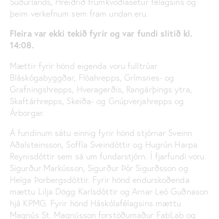
Suðurlands, Hreiðrið frumkvöðlasetur félagsins og
þeim verkefnum sem fram undan eru.
Fleira var ekki tekið fyrir og var fundi slitið kl.
14:08.
Mættir fyrir hönd eigenda voru fulltrúar
Bláskógabyggðar, Flóahrepps, Grímsnes- og
Grafningshrepps, Hveragerðis, Rangárþings ytra,
Skaftárhrepps, Skeiða- og Gnúpverjahrepps og
Árborgar.
Á fundinum sátu einnig fyrir hönd stjórnar Sveinn
Aðalsteinsson, Soffía Sveindóttir og Hugrún Harpa
Reynisdóttir sem sá um fundarstjórn. Í fjarfundi voru
Sigurður Markússon, Sigurður Þór Sigurðsson og
Helga Þorbergsdóttir. Fyrir hönd endurskoðenda
mættu Lilja Dögg Karlsdóttir og Arnar Leó Guðnason
hjá KPMG. Fyrir hönd Háskólafélagsins mættu
Magnús St. Magnússon forstöðumaður FabLab og