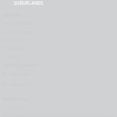
Flýtileiðir
Nemendaþjónusta
Frumkvöðlasetur
Menntahvöt
Vísindasjóður
Um okkur
Samfélagsmiðlar
Facebook
Instagram
Staðsetning
Tryggvagata 13
800 Selfoss