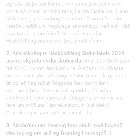
og lúta að því að koma undir sama þak þeim sem
vinna að þróun landshlutans, í anda Fjölheima. Hann
lýsti einnig yfir vonbrigðum með að viðræður við
Fræðslunetið um mögulega sameiningu hafi ekki náð
brautargengi og óskaði eftir að eigendur
Háskólafélagsins ræddu þetta mál áfram.
2.
Ársreikningur Háskólafélag Suðurlands 2024
ásamt skýrslu endurskoðanda
Arnar Leó
Guðnason
frá KPMG kynn
ti
ársskýrsluna.
Á
aðal
fundi
síðasta
árs var samþykkt að
arðgreiðslur yrðu ekki greiddar
út og
að hagnaður félagsins færi beint inn í
starfsemi þess. Þ
ví
var ekki greiddur út arður
samkvæmt
nýrri samþykkt félagsins
, en nánar má
lesa um stöðuna í ársreikningnum (sjá hlekk).
Ársreikningur samþykktur
sa
mhljóða.
3. Ákvörðun um hvernig fara skuli með hagnað
eða tap og um arð og framlög í varasjóð.
Í