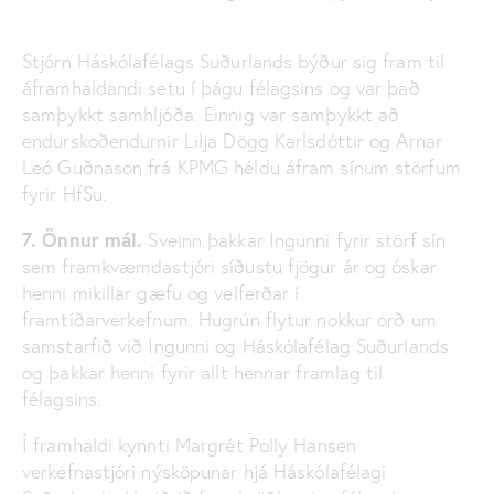
Stjórn Háskólafélags Suðurlands býður sig fram til
áframhaldandi setu í þágu félagsins og var það
samþykkt samhljóða. Einnig var samþykkt að
endurskoðendurnir Lilja Dögg Karlsdóttir og Arnar
Leó Guðnason frá KPMG héldu áfram sínum störfum
fyrir HfSu.
7. Önnur mál.
Sveinn þakkar Ingunni fyrir störf sín
sem framkvæmdastjóri síðustu fjögur ár og óskar
henni mikillar gæfu og velferðar í
framtíðarverkefnum. Hugrún flytur nokkur orð um
samstarfið við Ingunni og Háskólafélag Suðurlands
og þakkar henni fyrir allt hennar framlag til
félagsins.
Í framhaldi kynnti Margrét Polly Hansen
verkefnastjóri nýsköpunar hjá Háskólafélagi