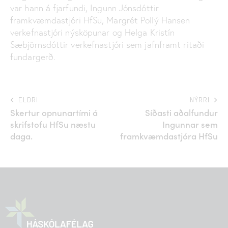
var hann á fjarfundi, Ingunn Jónsdóttir
framkvæmdastjóri HfSu, Margrét Pollý Hansen
verkefnastjóri nýsköpunar og Helga Kristín
Sæbjörnsdóttir verkefnastjóri sem jafnframt ritaði
fundargerð.
ELDRI
NÝRRI
Skertur opnunartími á
Síðasti aðalfundur
skrifstofu HfSu næstu
Ingunnar sem
daga.
framkvæmdastjóra HfSu