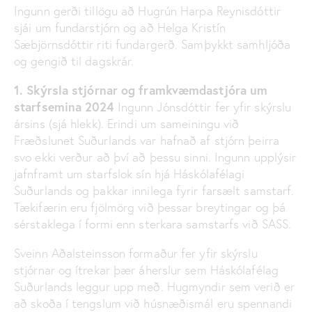
Ingunn gerði tillögu að Hugrún Harpa Reynisdóttir
sjái um fundarstjórn og að Helga Kristín
Sæbjörnsdóttir riti fundargerð. Samþykkt samhljóða
og gengið til dagskrár.
1.
Skýrsla stjórnar og framkvæmdastjóra um
starfsemina 2024
Ingunn Jónsdóttir fer yfir skýrslu
ársins (sjá hlekk). Erindi um sameiningu við
Fræðslunet Suðurlands var hafnað af stjórn þeirra
svo ekki verður að því að þessu sinni. Ingunn upplýsir
jafnframt um starfslok sín hjá Háskólafélagi
Suðurlands og þakkar innilega fyrir farsælt samstarf.
Tækifærin eru fjölmörg við þessar breytingar og þá
sérstaklega í formi enn sterkara samstarfs við SASS.
Sveinn Aðalsteinsson formaður fer yfir skýrslu
stjórnar og ítrekar þær áherslur sem Háskólafélag
Suðurlands leggur upp með. Hugmyndir sem verið er
að skoða í tengslum við húsnæðismál eru spennandi