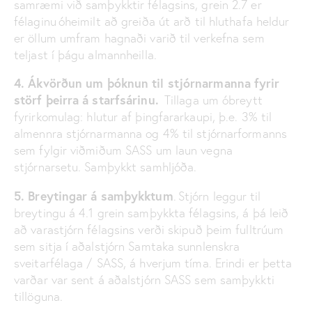
samræmi við samþykktir félagsins, grein 2.7 er
félaginu óheimilt að greiða út arð til hluthafa heldur
er öllum umfram hagnaði varið til verkefna sem
teljast í þágu almannheilla.
4. Ákvörðun um þóknun til stjórnarmanna fyrir
störf þeirra á starfsárinu.
Tillaga um óbreytt
fyrirkomulag: hlutur af þingfararkaupi, þ.e. 3% til
almennra stjórnarmanna og 4% til stjórnarformanns
sem fylgir viðmiðum SASS um laun vegna
stjórnarsetu. Samþykkt samhljóða.
5. Breytingar á samþykktum
.
Stjórn leggur til
breytingu á 4.1 grein samþykkta félagsins, á þá leið
að varastjórn félagsins verði skipuð þeim fulltrúum
sem sitja í aðalstjórn Samtaka sunnlenskra
sveitarfélaga / SASS, á hverjum tíma. Erindi er þetta
varðar var sent á aðalstjórn SASS sem samþykkti
tillöguna.