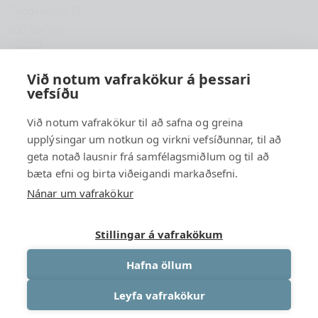
Tryggvagata 13
800 Selfoss
Iceland
hfsu@hfsu.is
Við notum vafrakökur á þessari
vefsíðu
+354 560 2040
Við notum vafrakökur til að safna og greina
upplýsingar um notkun og virkni vefsíðunnar, til að
geta notað lausnir frá samfélagsmiðlum og til að
bæta efni og birta viðeigandi markaðsefni.
Nánar um vafrakökur
Stillingar á vafrakökum
Hafna öllum
Leyfa vafrakökur