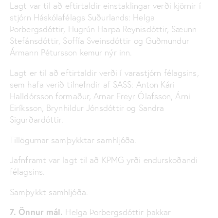
Lagt var til að eftirtaldir einstaklingar verði kjörnir í
stjórn Háskólafélags Suðurlands: Helga
Þorbergsdóttir, Hugrún Harpa Reynisdóttir, Sæunn
Stefánsdóttir, Soffía Sveinsdóttir og Guðmundur
Ármann Pétursson kemur nýr inn.
Lagt er til að eftirtaldir verði í varastjórn félagsins,
sem hafa verið tilnefndir af SASS: Anton Kári
Halldórsson formaður, Arnar Freyr Ólafsson, Árni
Eiríksson, Brynhildur Jónsdóttir og Sandra
Sigurðardóttir.
Tillögurnar samþykktar samhljóða.
Jafnframt var lagt til að KPMG yrði endurskoðandi
félagsins.
Samþykkt samhljóða.
7. Önnur mál.
Helga Þorbergsdóttir þakkar