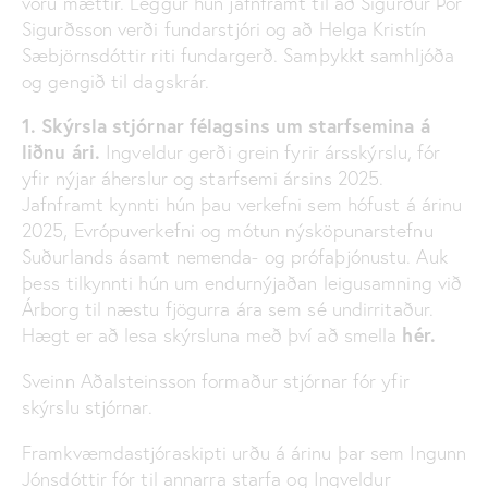
voru mættir. Leggur hún jafnframt til að Sigurður Þór
Sigurðsson verði fundarstjóri og að Helga Kristín
Sæbjörnsdóttir riti fundargerð. Samþykkt samhljóða
og gengið til dagskrár.
1. Skýrsla stjórnar félagsins um starfsemina á
liðnu ári.
Ingveldur gerði grein fyrir ársskýrslu, fór
yfir nýjar áherslur og starfsemi ársins 2025.
Jafnframt kynnti hún þau verkefni sem hófust á árinu
2025, Evrópuverkefni og mótun nýsköpunarstefnu
Suðurlands ásamt nemenda- og prófaþjónustu. Auk
þess tilkynnti hún um endurnýjaðan leigusamning við
Árborg til næstu fjögurra ára sem sé undirritaður.
hér.
Hægt er að lesa skýrsluna með því að smella
Sveinn Aðalsteinsson formaður stjórnar fór yfir
skýrslu stjórnar.
Framkvæmdastjóraskipti urðu á árinu þar sem Ingunn
Jónsdóttir fór til annarra starfa og Ingveldur