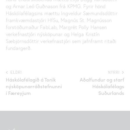
og Arnar Leó Guðnason frá KPMG. Fyrir hönd
Háskólafélagsins mættu Ingveldur Sæmundsdóttir
framkvæmdastjóri HfSu, Magnús St. Magnússon
forstöðumaður FabLab, Margrét Polly Hansen
verkefnastjóri nýsköpunar og Helga Kristín
Sæbjörnsdóttir verkefnastjóri sem jafnframt ritaði
fundargerð.
ELDRI
NÝRRI
Háskólafélagið á Tonik
Aðalfundur og starf
nýsköpunarráðstefnunni
Háskólafélags
í Færeyjum
Suðurlands