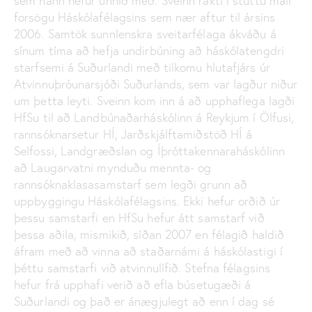
sem hann hefur unnið með. Sveinn rakti í stuttu máli
forsögu Háskólafélagsins sem nær aftur til ársins
2006. Samtök sunnlenskra sveitarfélaga ákváðu á
sínum tíma að hefja undirbúning að háskólatengdri
starfsemi á Suðurlandi með tilkomu hlutafjárs úr
Atvinnuþróunarsjóði Suðurlands, sem var lagður niður
um þetta leyti. Sveinn kom inn á að upphaflega lagði
HfSu til að Landbúnaðarháskólinn á Reykjum í Ölfusi,
rannsóknarsetur HÍ, Jarðskjálftamiðstöð HÍ á
Selfossi, Landgræðslan og Íþróttakennaraháskólinn
að Laugarvatni mynduðu mennta- og
rannsóknaklasasamstarf sem legði grunn að
uppbyggingu Háskólafélagsins. Ekki hefur orðið úr
þessu samstarfi en HfSu hefur átt samstarf við
þessa aðila, mismikið, síðan 2007 en félagið haldið
áfram með að vinna að staðarnámi á háskólastigi í
þéttu samstarfi við atvinnulífið. Stefna félagsins
hefur frá upphafi verið að efla búsetugæði á
Suðurlandi og það er ánægjulegt að enn í dag sé