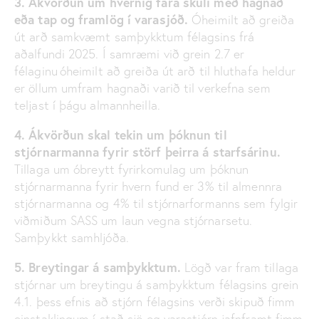
3. Ákvörðun um hvernig fara skuli með hagnað
eða tap og framlög í varasjóð.
Óheimilt að greiða
út arð samkvæmt samþykktum félagsins frá
aðalfundi 2025. Í samræmi við grein 2.7 er
félaginu óheimilt að greiða út arð til hluthafa heldur
er öllum umfram hagnaði varið til verkefna sem
teljast í þágu almannheilla.
4. Ákvörðun skal tekin um þóknun til
stjórnarmanna fyrir störf þeirra á starfsárinu.
Tillaga um óbreytt fyrirkomulag um þóknun
stjórnarmanna fyrir hvern fund er 3% til almennra
stjórnarmanna og 4% til stjórnarformanns sem fylgir
viðmiðum SASS um laun vegna stjórnarsetu.
Samþykkt samhljóða.
5. Breytingar á samþykktum.
Lögð var fram tillaga
stjórnar um breytingu á samþykktum félagsins grein
4.1. þess efnis að stjórn félagsins verði skipuð fimm
einstaklingum í stað sjö og varastjórn jafnframt fimm