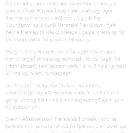
fráfarandi stjórnarmönnum, Sveini Aðalsteinssyni
sem stofnaði Háskólafélag Suðurlands og lagði
línurnar sem enn er unnið eftir, Sigurði Þór
Sigurðssyni og Sigurði Hafsteini Markússyni fyrir
þeirra framlag til Háskólafélags í gegnum árin og fór
yfir sögu þeirra frá stofnun félagsins.
Margrét Polly Hansen, verkefnastjóri nýsköpunar
kynnti englafjárfesta og samstarf við þá. Sagði frá
Pitch viðburði sem haldinn verður á Sviðinu á Selfossi
21. maí og hvatti fundargesti
til að mæta. Helga Kristín Sæbjörnsdóttir,
verkefnastjóri kynnti Erasmus verkefni sem nú er í
gangi sem og könnun á almenningssamgöngum sem
nú stendur yfir.
Sveinn Aðalsteinsson fráfarandi formaður stjórnar
þakkaði fyrir samstarfið við þá fjölmörgu einstaklinga