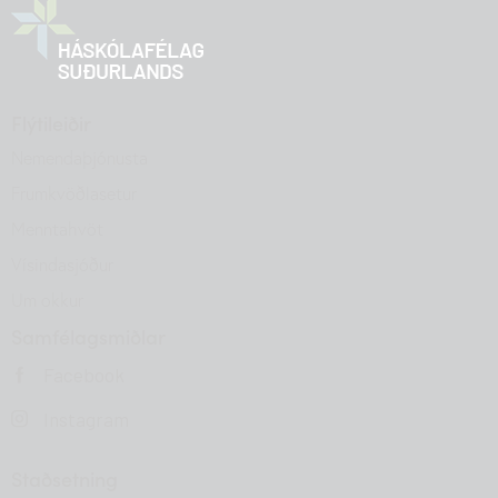
Flýtileiðir
Nemendaþjónusta
Frumkvöðlasetur
Menntahvöt
Vísindasjóður
Um okkur
Samfélagsmiðlar
Facebook
Instagram
Staðsetning