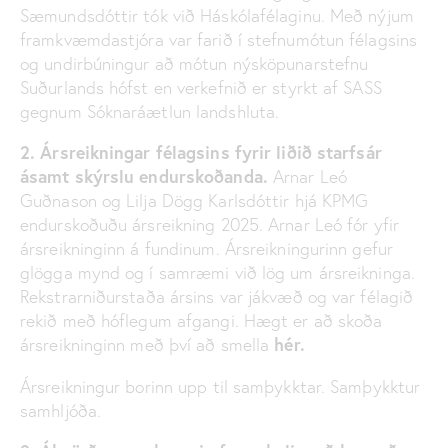
Sæmundsdóttir tók við Háskólafélaginu. Með nýjum
framkvæmdastjóra var farið í stefnumótun félagsins
og undirbúningur að mótun nýsköpunarstefnu
Suðurlands hófst en verkefnið er styrkt af SASS
gegnum Sóknaráætlun landshluta.
2. Ársreikningar félagsins fyrir liðið starfsár
ásamt skýrslu endurskoðanda.
Arnar Leó
Guðnason og Lilja Dögg Karlsdóttir hjá KPMG
endurskoðuðu ársreikning 2025. Arnar Leó fór yfir
ársreikninginn á fundinum. Ársreikningurinn gefur
glögga mynd og í samræmi við lög um ársreikninga.
Rekstrarniðurstaða ársins var jákvæð og var félagið
rekið með hóflegum afgangi. Hægt er að skoða
hér
.
ársreikninginn með því að smella
Ársreikningur borinn upp til samþykktar. Samþykktur
samhljóða.