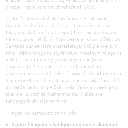
einstaklingum sem eru tilnefndir af SASS.
Stjórn félagsins skal skipuð fimm einstaklingum,
kjörnum á aðalfundi til eins árs í senn. Varastjórn
félagsins skal jafnframt skipuð fimm einstaklingum,
tilnefndum af SASS, úr hópi þeirra er sitja í aðalstjórn
Samtaka sunnlenskra sveitarfélaga/SASS á hverjum
tíma. Stjórn félagsins stýrir öllum málefnum félagsins
milli hluthafafunda og gætir hagsmuna þess
gagnvart þriðja manni. Undirskrift meirihluta
stjórnarmanna skuldbindur félagið. Stjórnarfundir eru
lögmætir ef meirihluti stjórnarmanna sækir fund. Afl
atkvæða ræður afgreiðslu mála. Verði atkvæði jöfn
skal máli skotið til hluthafafundar. Halda skal
fundargerð um stjórnarfundi.
Tillagan var samþykkt samhljóða.
6. Stjórn félagsins skal kjörin og endurskoðandi.