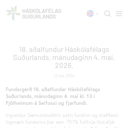
FUNDARGERÐIR
18. aðalfundur Háskólafélags
Suðurlands, mánudaginn 4. maí,
2026.
12 maí, 2026
Fundargerð 18. aðalfundar Háskólafélags
Suðurlands, mánudaginn 4. maí kl. 13 í
Fjölheimum á Selfossi og fjarfundi.
Ingveldur Sæmundsdóttir setti fundinn og staðfesti
lögmæti fundarins þar sem 79,1% fulltrúa hlutafjár