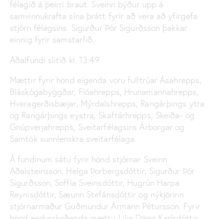
félagið á þeirri braut. Sveinn býður upp á
samvinnukrafta sína þrátt fyrir að vera að yfirgefa
stjórn félagsins. Sigurður Þór Sigurðsson þakkar
einnig fyrir samstarfið.
Aðalfundi slitið kl. 13:49.
Mættir fyrir hönd eigenda voru fulltrúar Ásahrepps,
Bláskógabyggðar, Flóahrepps, Hrunamannahrepps,
Hveragerðisbæjar, Mýrdalshrepps, Rangárþings ytra
og Rangárþings eystra, Skaftárhrepps, Skeiða- og
Gnúpverjahrepps, Sveitarfélagsins Árborgar og
Samtök sunnlenskra sveitarfélaga.
Á fundinum sátu fyrir hönd stjórnar Sveinn
Aðalsteinsson, Helga Þorbergsdóttir, Sigurður Þór
Sigurðsson, Soffía Sveinsdóttir, Hugrún Harpa
Reynisdóttir, Sæunn Stefánsdóttir og nýkjörinn
stjórnarmaður Guðmundur Ármann Pétursson. Fyrir
hönd endurskoðenda mættu Lilja Dögg Karlsdóttir