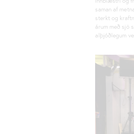
innblæstri og 
saman af metnað
sterkt og kraf
árum með sjö s
alþjóðlegum ve