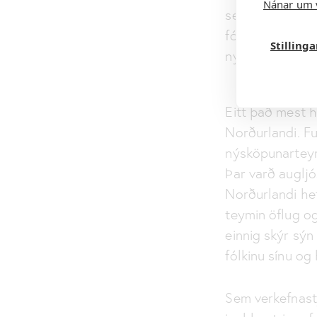
Nánar um 
sem gestir held
fólkið sem er a
Stilling
nýsköpun sé ekk
Eitt það mest h
Norðurlandi. F
nýsköpunarteymi
Þar varð auglj
Norðurlandi hef
teymin öflug og
einnig skýr sý
fólkinu sínu o
Sem verkefnastj