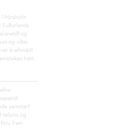
i í Þórshöfn
gi Suðurlands
gslanetið og
um og víðar.
ar kraftmikill
einstakan hátt.
tefna
skapandi
ynda samstarf
 talsins og
 fóru fram