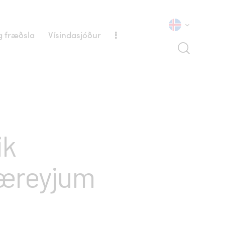
 fræðsla
Vísindasjóður
ik
Færeyjum