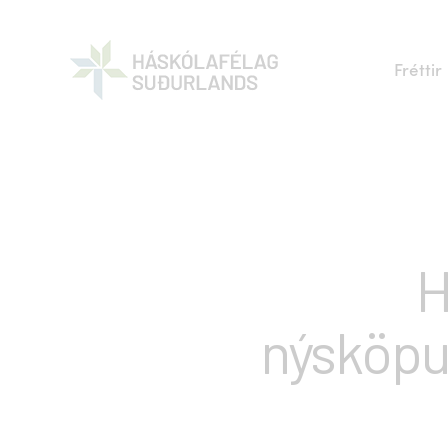
Fréttir
H
nýsköpu