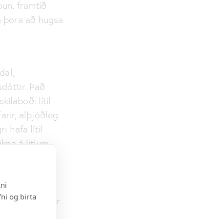
pun, framtíð
m þora að hugsa
dal,
dóttir. Það
ilaboð: lítil
arir, alþjóðleg
 hafa lítil
kna á litlum
ekki til að
kni
ni og birta
n í Færeyjum er
 ekki aðeins