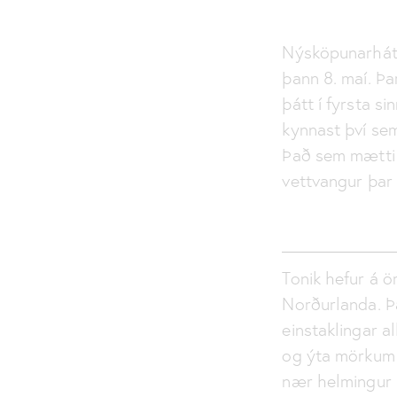
Nýsköpunarhátíð
þann 8. maí. Þa
þátt í fyrsta s
kynnast því se
Það sem mætti 
vettvangur þar
Tonik hefur á 
Norðurlanda. Þ
einstaklingar a
og ýta mörkum 
nær helmingur 