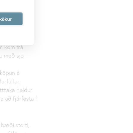
og styðja við
aboð um að
akökur
élagsins.
em kom frá
tu með sjö
sköpun á
rfullar,
tttaka heldur
 að fjárfesta í
bæði stolti,