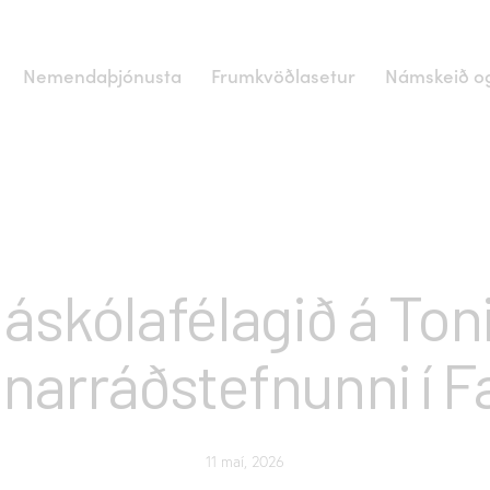
Nemendaþjónusta
Frumkvöðlasetur
Námskeið og
FRÉTTIR
áskólafélagið á Ton
narráðstefnunni í 
11 maí, 2026