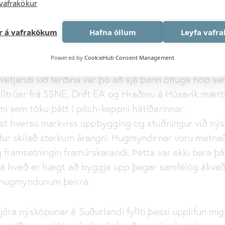
vafrakökur
ur sem virkir þátttakendur sem vildu hlusta, tengjast 
ð skapa framtíðina. Slíkur stuðningur sendir skýr skil
ar á vafrakökum
Hafna öllum
Leyfa vafr
i hliðarverkefni heldur lykilatriði í uppbyggingu samf
Powered by
CookieHub Consent Management
vetjandi við ferðina var þó að sjá þann öfluga hóp s
ulltrúar frá SSNE, Drift EA og Hraðinu á Húsavík mæt
 sem tóku þátt í pitch-keppni hátíðarinnar.
óst hversu markviss uppbygging og stuðningur við ný
ur skilað sterkum árangri. Hugmyndirnar voru metnaða
 framsetningin framúrskarandi. Þetta var ekki bara þá
n á hvað er hægt að byggja upp þegar samfélög ákveða
g hugmyndunum þeirra.
óra nýsköpunar á Suðurlandi fyllti þessi upplifun mig 