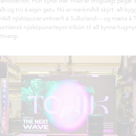
framtíðarvon. Hún sýndi mér hvað er mögulegt þegar 
i og trú á eigin getu. Nú er markmiðið skýrt: að byg
tmikið nýsköpunarumhverfi á Suðurlandi – og mæta á 
unnlensk nýsköpunarteymi tilbúin til að kynna hugmyn
ttvangi.