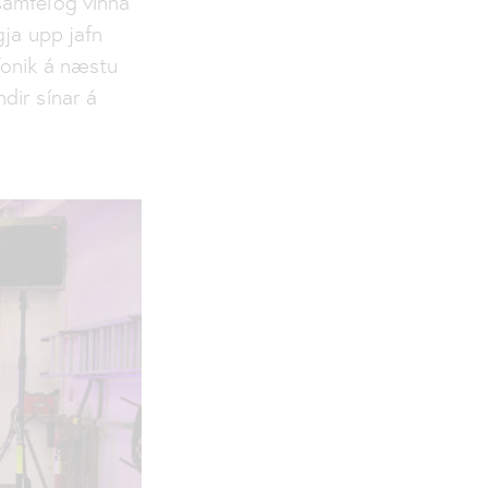
samfélög vinna
gja upp jafn
Tonik á næstu
dir sínar á