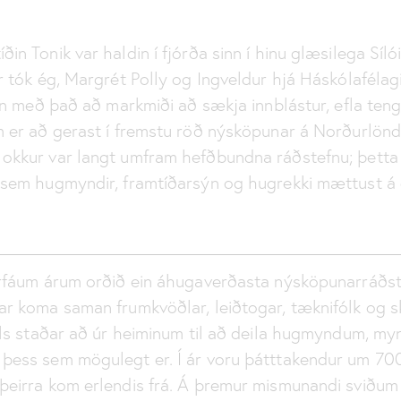
in Tonik var haldin í fjórða sinn í hinu glæsilega Síló
r tók ég, Margrét Polly og Ingveldur hjá Háskólaféla
inn með það að markmiði að sækja innblástur, efla ten
m er að gerast í fremstu röð nýsköpunar á Norðurlönd
okkur var langt umfram hefðbundna ráðstefnu; þetta v
 sem hugmyndir, framtíðarsýn og hugrekki mættust á 
örfáum árum orðið ein áhugaverðasta nýsköpunarráðs
ar koma saman frumkvöðlar, leiðtogar, tæknifólk og 
lls staðar að úr heiminum til að deila hugmyndum, m
þess sem mögulegt er. Í ár voru þátttakendur um 700
þeirra kom erlendis frá. Á þremur mismunandi sviðum