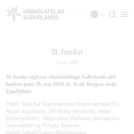
FUNDARGERÐIR
19. fundur
15 maí, 2009
19. fundur stjórnar Háskólafélags Suðurlands ehf.
haldinn þann 15. maí 2009 kl. 16 að Skógum undir
Eyjafjöllum.
Mætt; Sigurður Sigursveinsson framkvæmdastjóri,
Ágúst Sigurðsson, Elín Björg Jónsdóttir, Helga
Þorbergsdóttir, Rögnvaldur Ólafsson, Steingerður
Hreinsdóttir og Örlygur Karlsson.
Forföll boðaði Sveinn Aðalsteinsson