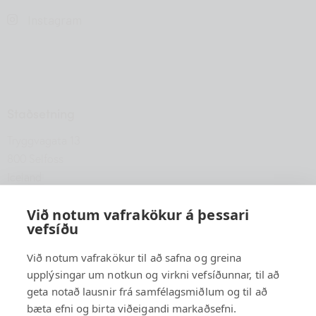
Instagram
Staðsetning
Tryggvagata 13
800 Selfoss
Iceland
hfsu@hfsu.is
Við notum vafrakökur á þessari
+354 560 2040
vefsíðu
Við notum vafrakökur til að safna og greina
upplýsingar um notkun og virkni vefsíðunnar, til að
geta notað lausnir frá samfélagsmiðlum og til að
bæta efni og birta viðeigandi markaðsefni.