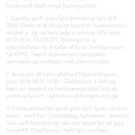
Fundargerð ritaði Helga Þorbergsdóttir.
1. Sigurður gerði grein fyrir ársreikningi fyrir árið
2008. Ekkert af fé félagsins tapaðist í bankahruninu í
október sl. og var innistæða á reikningi HfSu þann
31.12.08 kr. 73.233.277. Reikningurinn er
endurskoðaður og áritaður af Einari Sveinbjörnssyni
hjá KPMG. Mættir stjórnarmenn samþykktu
reikninginn og staðfestu með undirritun sinni.
2. Samþykkt að halda aðalfund Háskólafélagsins
þann 10.06.09 kl. 14:00 í Glaðheimum á Selfossi.
Rætt um dagskrá og framkvæmdastjóra falið að
undirbúa fundinn í samvinnu við formann stjórnar.
3. Framkvæmdastjóri gerði grein fyrir fyrstu skrefum
sínum í starfi fyrir Háskólafélag Suðurlands. Verkefnin
hafa verið fjölbreytt og ekki síst tengst því að gera
húsnæðið í Glaðheimum hæft fyrir starfsemi.