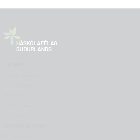
Flýtileiðir
Nemendaþjónusta
Frumkvöðlasetur
Menntahvöt
Vísindasjóður
Um okkur
Samfélagsmiðlar
Facebook