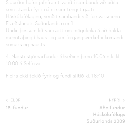
Sigurður hefur jafnframt verið í sambandi við aðila
sem standa fyrir námi sem tengst gæti
Háskólafélaginu, verið í sambandi við forsvarsmenn
Fræðslunets Suðurlands o.m.fl.
Undir þessum lið var rætt um möguleika á að halda
menntaþing í haust og um forgangsverkefni komandi
sumars og hausts.
4. Næsti stjórnarfundur ákveðinn þann 10.06 n.k. kl.
10:00 á Selfossi.
Fleira ekki tekið fyrir og fundi slitið kl. 18:40
ELDRI
NÝRRI
18. fundur
Aðalfundur
Háskólafélags
Suðurlands 2009