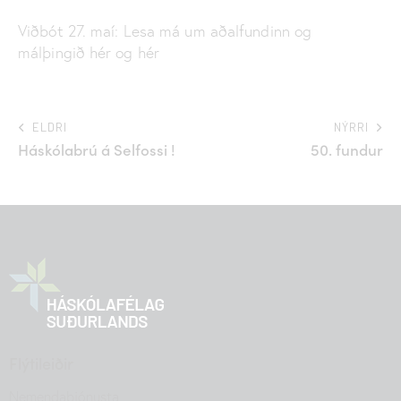
Viðbót 27. maí: Lesa má um aðalfundinn og
málþingið hér og hér
ELDRI
NÝRRI
Háskólabrú á Selfossi !
50. fundur
Flýtileiðir
Nemendaþjónusta