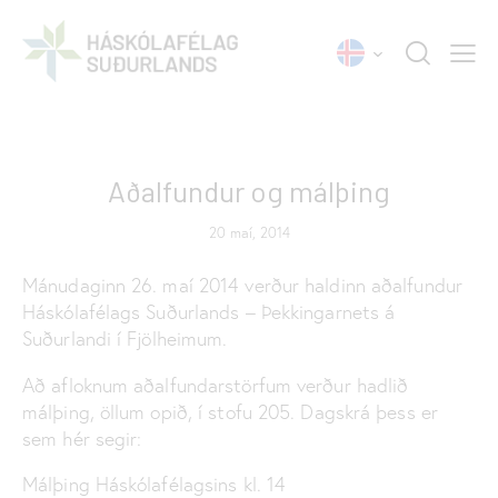
FRÉTTIR
Aðalfundur og málþing
20 maí, 2014
Mánudaginn 26. maí 2014 verður haldinn aðalfundur
Háskólafélags Suðurlands – Þekkingarnets á
Suðurlandi í Fjölheimum.
Að afloknum aðalfundarstörfum verður hadlið
málþing, öllum opið, í stofu 205. Dagskrá þess er
sem hér segir:
Málþing Háskólafélagsins kl. 14