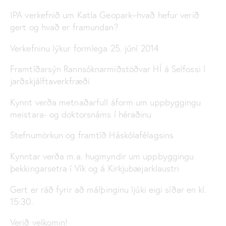
IPA verkefnið um Katla Geopark–hvað hefur verið
gert og hvað er framundan?
Verkefninu lýkur formlega 25. júní 2014
Framtíðarsýn Rannsóknarmiðstöðvar HÍ á Selfossi í
jarðskjálftaverkfræði
Kynnt verða metnaðarfull áform um uppbyggingu
meistara- og doktorsnáms í héraðinu
Stefnumörkun og framtíð Háskólafélagsins
Kynntar verða m.a. hugmyndir um uppbyggingu
þekkingarsetra í Vík og á Kirkjubæjarklaustri
Gert er ráð fyrir að málþinginu ljúki eigi síðar en kl.
15:30.
Verið velkomin!