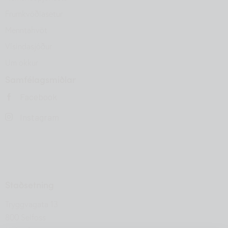
Frumkvöðlasetur
Menntahvöt
Vísindasjóður
Um okkur
Samfélagsmiðlar
Facebook
Instagram
Staðsetning
Tryggvagata 13
800 Selfoss