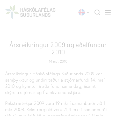
SKÝRSLUR
Ársreikningur 2009 og aðalfundur
2010
14 maí, 2010
Ársreikningur Háskólafélags Suðurlands 2009 var
samþykktur og undirritaður á stjórnarfundi 14. maí
2010 og kynntur á aðalfundi sama dag, ásamt
skýrslu stjórnar og framkvæmdastjóra.
Rekstrartekjur 2009 voru 19 mkr í samanburði við 1
mkr 2008. Rekstrargjöld voru 21,4 mkr í samanburði
við 7,2 mkr árið áður. Hagnaður ársins var 4,9 mkr