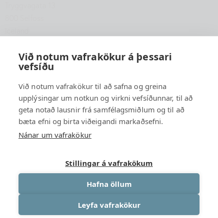
Tryggvagata 13
800 Selfoss
Iceland
hfsu@hfsu.is
Við notum vafrakökur á þessari
+354 560 2040
vefsíðu
Við notum vafrakökur til að safna og greina
upplýsingar um notkun og virkni vefsíðunnar, til að
geta notað lausnir frá samfélagsmiðlum og til að
bæta efni og birta viðeigandi markaðsefni.
Nánar um vafrakökur
Stillingar á vafrakökum
Hafna öllum
Leyfa vafrakökur