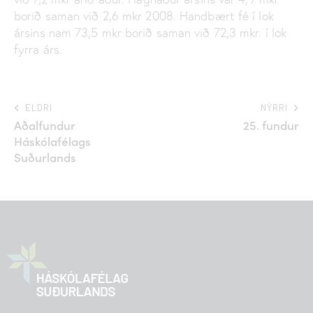
borið saman við 2,6 mkr 2008. Handbært fé í lok
ársins nam 73,5 mkr borið saman við 72,3 mkr. í lok
fyrra árs.
ELDRI
NÝRRI
Aðalfundur
25. fundur
Háskólafélags
Suðurlands