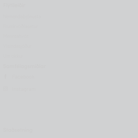
Flýtileiðir
Nemendaþjónusta
Frumkvöðlasetur
Menntahvöt
Vísindasjóður
Um okkur
Samfélagsmiðlar
Facebook
Instagram
Staðsetning