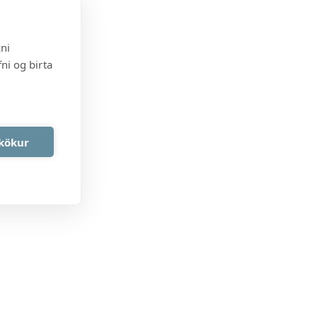
kni
ni og birta
akökur