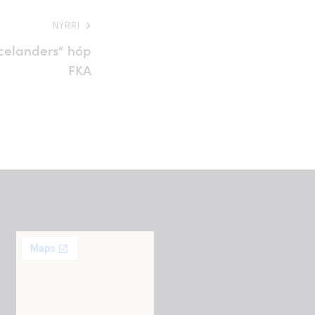
NÝRRI
celanders“ hóp
FKA