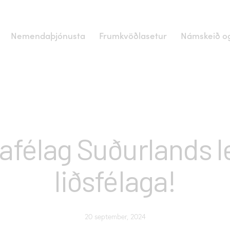
Nemendaþjónusta
Frumkvöðlasetur
Námskeið og
FRÉTTIR
afélag Suðurlands le
liðsfélaga!
20 september, 2024