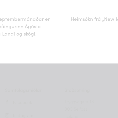
septembermánaðar er
Heimsókn frá „New I
æðingurinn Ágústa
á Landi og skógi.
Samfélagsmiðlar
Staðsetning
Tryggvagata 13
Facebook
800 Selfoss
Instagram
Iceland