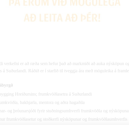
di verkefni er að ræða sem hefur það að markmiði að auka nýsköpun 
á Suðurlandi. Ráðið er í starfið til tveggja ára með möguleika á framl
 ábyrgð
ygging Hreiðursins; frumkvöðlasetra á Suðurlandi
rumkvöðla, bakhjarla, mentora og aðra hagaðila
ar- og þróunarsjóði fyrir stuðningsumhverfi frumkvöðla og nýsköpuna
nur frumkvöðlasetur og stoðkerfi nýsköpunar og frumkvöðlaumhverfis
frumkvöðla og fyrirtæki í nýsköpun