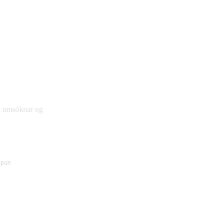
ðu umsóknar og
öpun