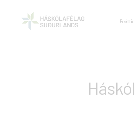
Fréttir
Háskól