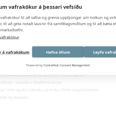
um vafrakökur á þessari vefsíðu
rkefnaþróun einstaklinga og fyrirtækja í samvinnu við FabLab
- og viðburðastjórn
vafrakökur til að safna og greina upplýsingar um notkun og vir
i verkefni
, til að geta notað lausnir frá samfélagsmiðlum og til að bæta ef
niskröfur
 markaðsefni.
vafrakökur
st í starfi
nu með frumkvöðlum og atvinnuuppbyggingu og/eða nýsköpun
ar á vafrakökum
Hafna öllum
Leyfa vafr
 reynsla af markaðsmálum og samfélagsmiðlum
efnastjórnun
Powered by
CookieHub Consent Management
 samskiptahæfni
 metnaður, frumkvæði og sjálfstæði í vinnubrögðum
ufærni – kunnátta í WordPress kostur
 sig í ræðu og riti á íslensku og ensku. Önnur tungumál kostur.
væðni og dugnaður