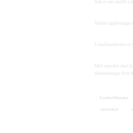
Sótt er um starfið á
Nánari upplýsingar ve
Umsóknarfrestur er 
Með umsókn skal fylg
rökstuðningur fyrir
frumkvöðlasetur
rannsóknir