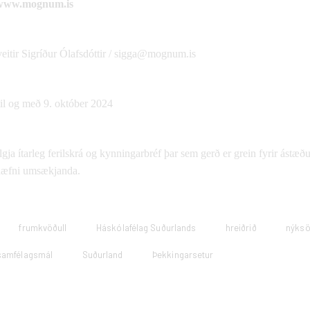
www.mognum.is
itir Sigríður Ólafsdóttir /
sigga@mognum.is
til og með 9. október 2024
ja ítarleg ferilskrá og kynningarbréf þar sem gerð er grein fyrir ástæ
 hæfni umsækjanda.
frumkvöðull
Háskólafélag Suðurlands
hreiðrið
nýks
samfélagsmál
Suðurland
Þekkingarsetur