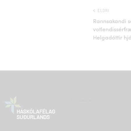
ELDRI
Rannsakandi 
votlendissérfr
Helgadóttir hj
Flýtileiðir
Nemendaþjónusta
Frumkvöðlasetur