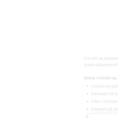
Um nýtt og spennan
frumkvöðlaumhverfis 
Helstu verkefni og
Umsjón og uppb
Samskipti við f
Sókn í nýsköpun
Samstarf við ön
Stuðningur við 