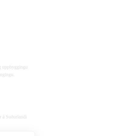
og uppbyggingu
engingu.
r á Suðurlandi