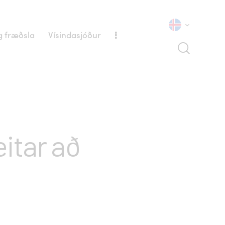
 fræðsla
Vísindasjóður
itar að