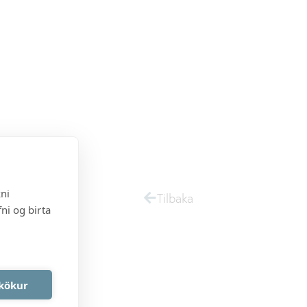
kni
Tilbaka
ni og birta
akökur