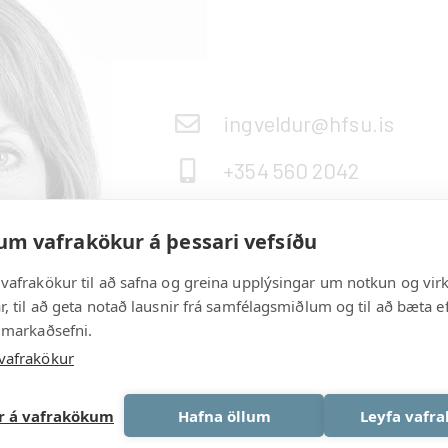
ingveldur@hfsu.is
+354 560 2042
um vafrakökur á þessari vefsíðu
vafrakökur til að safna og greina upplýsingar um notkun og vir
, til að geta notað lausnir frá samfélagsmiðlum og til að bæta ef
 markaðsefni.
vafrakökur
ar á vafrakökum
Hafna öllum
Leyfa vafr