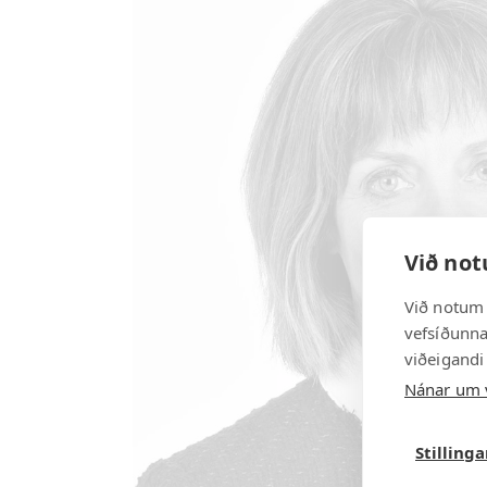
Við not
Við notum 
vefsíðunnar
viðeigandi
Nánar um 
Stilling