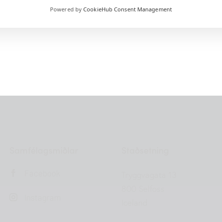
Powered by
CookieHub Consent Management
Samfélagsmiðlar
Staðsetning
Facebook
Tryggvagata 13
800 Selfoss
Instagram
Iceland