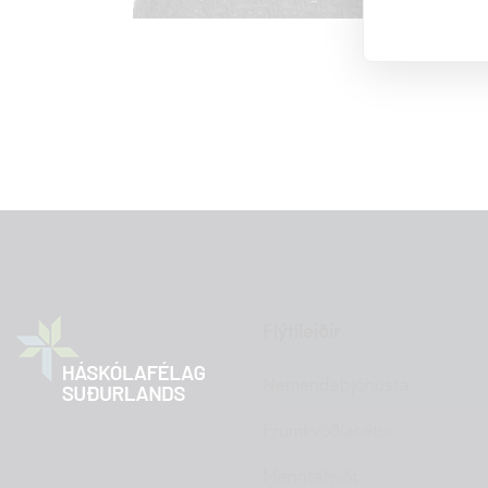
Flýtileiðir
Nemendaþjónusta
Frumkvöðlasetur
Menntahvöt