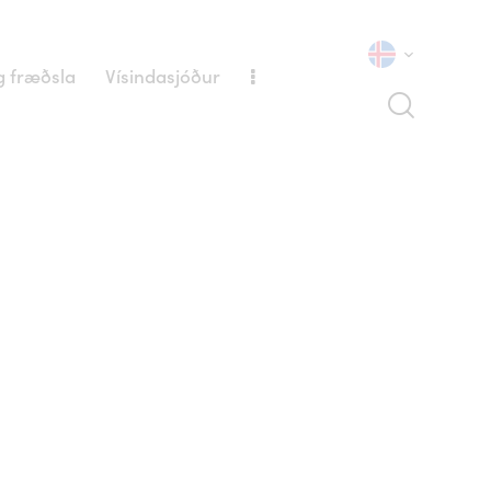
 fræðsla
Vísindasjóður