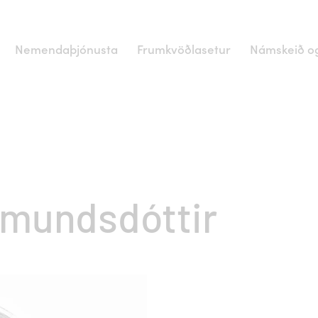
Nemendaþjónusta
Frumkvöðlasetur
Námskeið og
æmundsdóttir