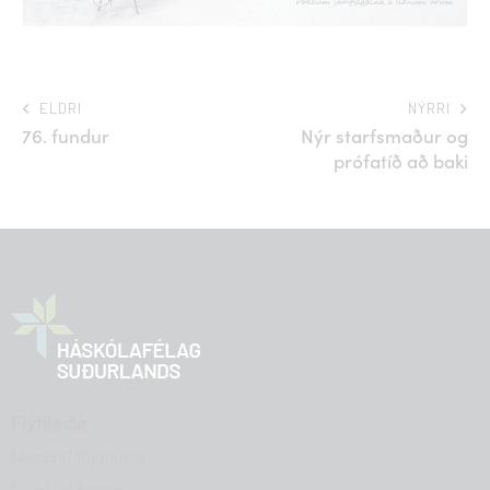
ELDRI
NÝRRI
76. fundur
Nýr starfsmaður og
prófatíð að baki
Flýtileiðir
Nemendaþjónusta