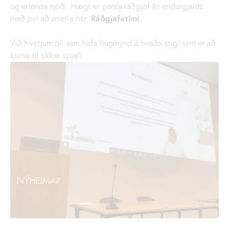
og erlenda sjóði. Hægt er panta ráðgjöf án endurgjalds
Ráðgjafatími.
með því að smella hér:
Við hvetjum öll sem hafa hugmynd á hvaða stigi sem er að
koma til okkar spjall.