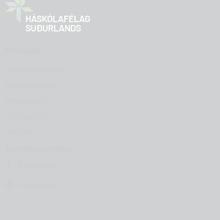
Flýtileiðir
Nemendaþjónusta
Frumkvöðlasetur
Menntahvöt
Vísindasjóður
Um okkur
Samfélagsmiðlar
Facebook
Instagram