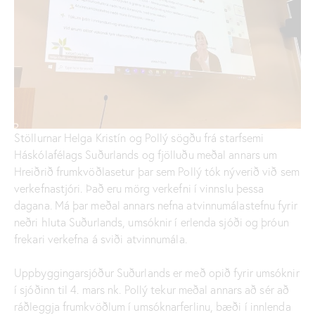
Stöllurnar Helga Kristín og Pollý sögðu frá starfsemi
Háskólafélags Suðurlands og fjölluðu meðal annars um
Hreiðrið frumkvöðlasetur þar sem Pollý tók nýverið við sem
verkefnastjóri. Það eru mörg verkefni í vinnslu þessa
dagana. Má þar meðal annars nefna atvinnumálastefnu fyrir
neðri hluta Suðurlands, umsóknir í erlenda sjóði og þróun
frekari verkefna á sviði atvinnumála.
Uppbyggingarsjóður Suðurlands er með opið fyrir umsóknir
í sjóðinn til 4. mars nk. Pollý tekur meðal annars að sér að
ráðleggja frumkvöðlum í umsóknarferlinu, bæði í innlenda