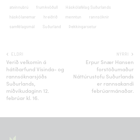
atvinnubrú
frumkvöðull
Háskólafélag Suðurlands
háskólanemar
hreiðrið
menntun
rannsóknir
samfélagsmál
Suðurland
Þekkingarsetur
ELDRI
NÝRRI
Verið velkomin á
Erpur Snær Hansen
hátíðarfund Vísinda- og
forstöðumaður
rannsóknarsjóðs
Náttúrustofu Suðurlands
Suðurlands,
er rannsakandi
miðvikudaginn 12.
febrúarmánaðar.
febrúar kl. 16.