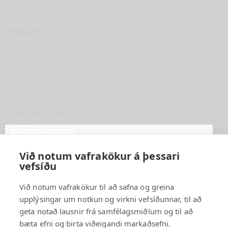
Staðsetning
Tryggvagata 13
800 Selfoss
Iceland
hfsu@hfsu.is
+354 560 2040
Við notum vafrakökur á þessari
vefsíðu
Við notum vafrakökur til að safna og greina
upplýsingar um notkun og virkni vefsíðunnar, til að
geta notað lausnir frá samfélagsmiðlum og til að
bæta efni og birta viðeigandi markaðsefni.