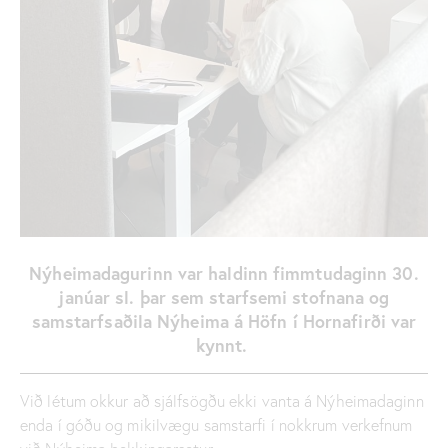
Nýheimadagurinn var haldinn fimmtudaginn 30.
janúar sl. þar sem starfsemi stofnana og
samstarfsaðila Nýheima á Höfn í Hornafirði var
kynnt.
Við létum okkur að sjálfsögðu ekki vanta á Nýheimadaginn
enda í góðu og mikilvægu samstarfi í nokkrum verkefnum