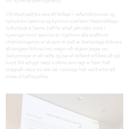
við Nýheima þekkingarsetur.
Við létum það þó vera að ferðast í veðurviðvörunum og
nýttum því tæknina og kynntum starfsemi Háskólafélags
Suðurlands á Teams. Það fer alltaf jafn mikil vinna í
kynningar hvort sem hún er í fjarformi eða staðformi.
Undirbúningurinn er sá sami en það er óneitanlega flóknara
að tengjast fólkinu hinu megin við skjáinn þegar um
fjarkynningar er að ræða og þar af leiðandi erfiðara að sjá
hvort full athygli næst á efninu sem lagt er fram. Það
stoppaði okkur þó ekki þó vissulega hafi verið erfitt að
missa af kaffispjallinu.