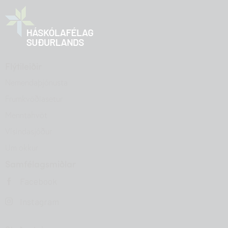
Flýtileiðir
Nemendaþjónusta
Frumkvöðlasetur
Menntahvöt
Vísindasjóður
Um okkur
Samfélagsmiðlar
Facebook
Instagram