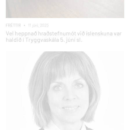
FRÉTTIR
11 júní, 2025
Vel heppnað hraðstefnumót við íslenskuna var
haldið í Tryggvaskála 5. júní sl.