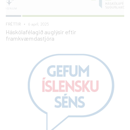
FRÉTTIR
6 apríl, 2025
Háskólafélagið auglýsir eftir
framkvæmdastjóra