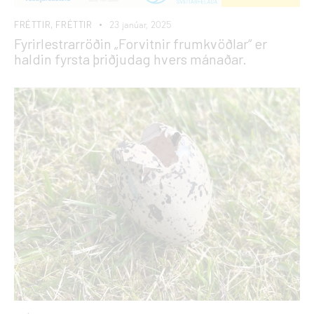
FRÉTTIR
,
FRÉTTIR
23 janúar, 2025
Fyrirlestrarröðin „Forvitnir frumkvöðlar“ er
haldin fyrsta þriðjudag hvers mánaðar.