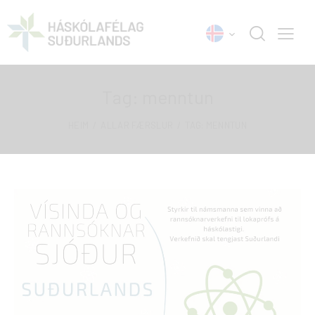
Tag: menntun
HEIM
ALLAR FÆRSLUR
TAG: MENNTUN