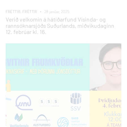
FRÉTTIR
,
FRÉTTIR
28 janúar, 2025
Verið velkomin á hátíðarfund Vísinda- og
rannsóknarsjóðs Suðurlands, miðvikudaginn
12. febrúar kl. 16.