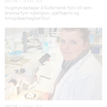
FRÉTTIR
24 mars, 2025
Hugmyndadagar á Suðurlandi fyrir öll sem
brenna fyrir nýsköpun, sjálfbærni og
hringrásarhagkerfinu!
FRÉTTIR
10 mars, 2025