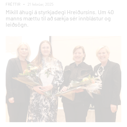
FRÉTTIR
21 febrúar, 2025
Mikill áhugi á styrkjadegi Hreiðursins. Um 40
manns mættu til að sækja sér innblástur og
leiðsögn.