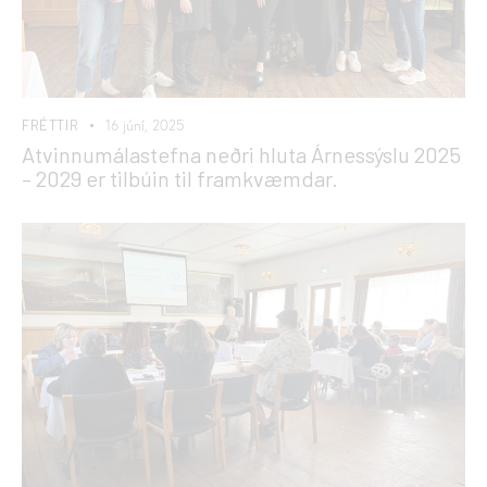
FRÉTTIR
16 júní, 2025
Atvinnumálastefna neðri hluta Árnessýslu 2025
– 2029 er tilbúin til framkvæmdar.