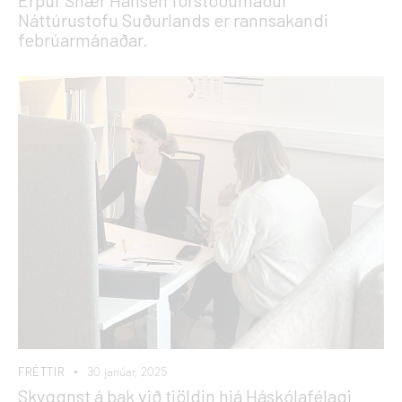
Náttúrustofu Suðurlands er rannsakandi
febrúarmánaðar.
FRÉTTIR
30 janúar, 2025
Skyggnst á bak við tjöldin hjá Háskólafélagi