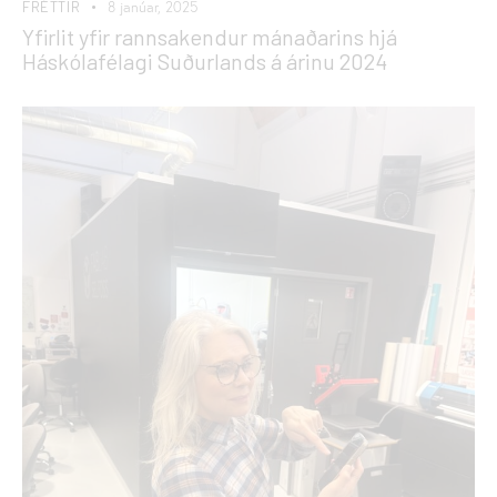
FRÉTTIR
8 janúar, 2025
Yfirlit yfir rannsakendur mánaðarins hjá
Háskólafélagi Suðurlands á árinu 2024