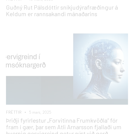
Guðný Rut Pálsdóttir sníkjudýrafræðingur á
Keldum er rannsakandi mánaðarins
FRÉTTIR
5 mars, 2025
Þriðji fyrirlestur „Forvitinna Frumkvöðla“ fór
fram í gær, þar sem Atli Arnarsson fjallaði um
hvernig gervigreind getur nýst við gerð