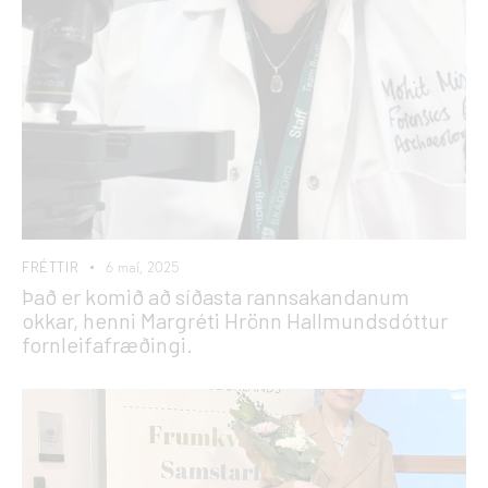
FRÉTTIR
6 maí, 2025
Það er komið að síðasta rannsakandanum
okkar, henni Margréti Hrönn Hallmundsdóttur
fornleifafræðingi.