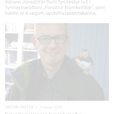
Þórunn Jónsdóttir flutti fyrirlestur tvö í
fyrirlestraröðinni „Forvitnir frumkvöðlar“, sem
haldin er á vegum landshlutasamtakanna.
FRÉTTIR
,
FRÉTTIR
3 febrúar, 2025
Erpur Snær Hansen forstöðumaður