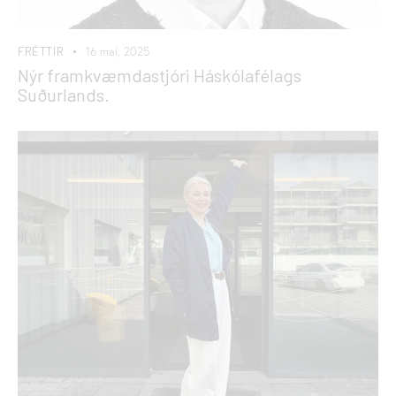
FRÉTTIR
16 maí, 2025
Nýr framkvæmdastjóri Háskólafélags
Suðurlands.