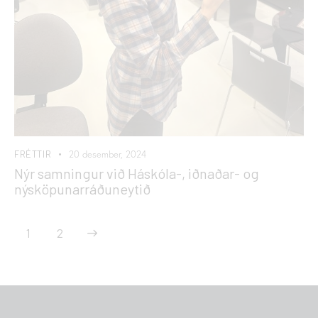
FRÉTTIR
20 desember, 2024
Nýr samningur við Háskóla-, iðnaðar- og
nýsköpunarráðuneytið
>
1
2