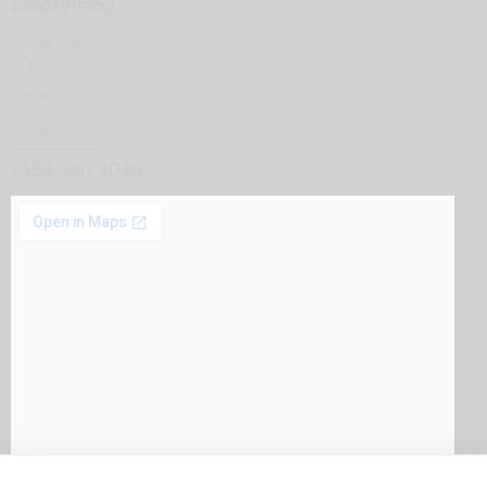
Staðsetning
Tryggvagata 13
800 Selfoss
Iceland
hfsu@hfsu.is
+354 560 2040