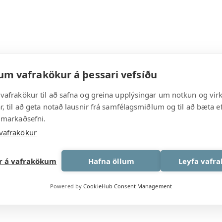
 yfirsýn og innsýn í „hvað er að gerast“ varðandi stafr
um vafrakökur á þessari vefsíðu
r á Norðurlöndum eru langflest fyrirtæki í ferðaþjónustu örf
 kanna hvernig þessi smærri fyrirtæki skynja og skilja nú
vafrakökur til að safna og greina upplýsingar um notkun og vir
, til að geta notað lausnir frá samfélagsmiðlum og til að bæta ef
viðtöl við frumkvöðla í ferðaþjónustu um allt land. Um 25%
 markaðsefni.
u á Suðurlandi. Að hafa innsýn í hvernig ferðaþjónustuaðil
vafrakökur
f í átt að sjálfbærri þróun ferðaþjónustu.
ar á vafrakökum
Hafna öllum
Leyfa vafr
afa niðurstöður verið birtar í tímaritinu
Academica Turist
Powered by
CookieHub Consent Management