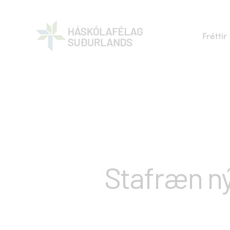
Fréttir
Stafræn ný