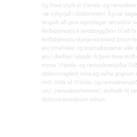
Ég hlaut styrk úr Vísinda- og rannsókna
var nýbyrjuð í doktorsnámi. Ég var þeg
langaði að gera eigindlegar rannsóknir o
ferðaþjónustu á landsbyggðinni til að fá 
ferðaþjónustu skynja núverandi þróun fer
eru tímafrekar og kostnaðarsamar, ekki 
eru í dreifbýli Íslands. Á þeim tíma stóð
minna. Vísinda- og rannsóknarsjóður Suð
doktorsvegferð mína og safna gögnum se
mitt. Þökk sé Vísinda- og rannsóknarsjó
inn í „rannsóknarheiminn“, stofnaði til t
doktorsrannsóknum mínum.