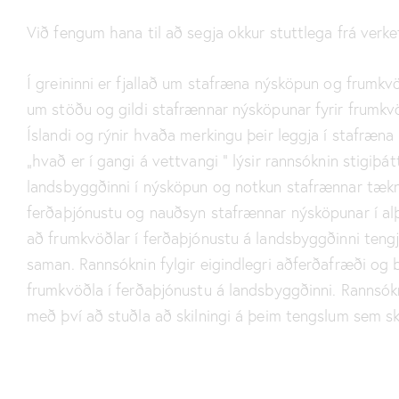
Við fengum hana til að segja okkur stuttlega frá verkef
Í greininni er fjallað um stafræna nýsköpun og frumkvö
um stöðu og gildi stafrænnar nýsköpunar fyrir frumkv
Íslandi og rýnir hvaða merkingu þeir leggja í stafræna
„hvað er í gangi á vettvangi “ lýsir rannsóknin stigiþ
landsbyggðinni í nýsköpun og notkun stafrænnar tækni
ferðaþjónustu og nauðsyn stafrænnar nýsköpunar í alþj
að frumkvöðlar í ferðaþjónustu á landsbyggðinni teng
saman. Rannsóknin fylgir eigindlegri aðferðafræði og
frumkvöðla í ferðaþjónustu á landsbyggðinni. Rannsók
með því að stuðla að skilningi á þeim tengslum sem sk