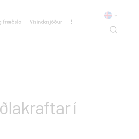
 fræðsla
Vísindasjóður
lakraftar í