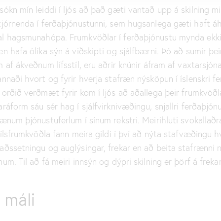
sókn mín leiddi í ljós að það gæti vantað upp á skilning mi
tjórnenda í ferðaþjónustunni, sem hugsanlega gæti haft áh
l hagsmunahópa. Frumkvöðlar í ferðaþjónustu mynda ek
n hafa ólíka sýn á viðskipti og sjálfbærni. Þó að sumir þei
m af ákveðnum lífsstíl, eru aðrir knúnir áfram af vaxtarsjó
annaði hvort og fyrir hverja stafræn nýsköpun í íslenskri f
 orðið verðmæt fyrir kom í ljós að aðallega þeir frumkvöð
ráform sáu sér hag í sjálfvirknivæðingu, snjallri ferðaþjón
rænum þjónustuferlum í sínum rekstri. Meirihluti svokallaðr
stílsfrumkvöðla fann meira gildi í því að nýta stafvæðingu 
aðssetningu og auglýsingar, frekar en að beita stafrænni 
um. Til að fá meiri innsýn og dýpri skilning er þörf á frek
u máli