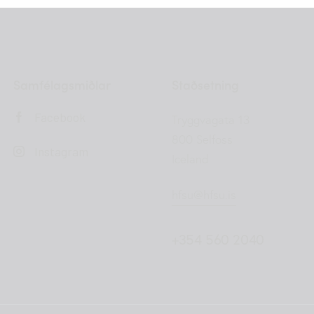
Samfélagsmiðlar
Staðsetning
Facebook
Tryggvagata 13
800 Selfoss
Instagram
Iceland
hfsu@hfsu.is
+354 560 2040