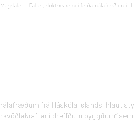
Magdalena Falter, doktorsnemi í ferðamálafræðum í HÍ
lafræðum frá Háskóla Íslands, hlaut styr
mkvöðlakraftar í dreifðum byggðum” sem e