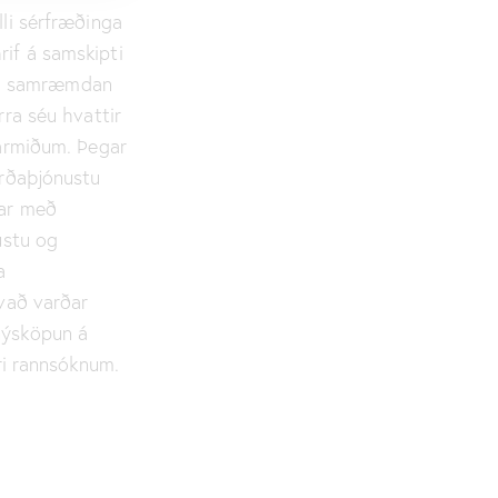
lli sérfræðinga
rif á samskipti
ki samræmdan
rra séu hvattir
narmiðum. Þegar
erðaþjónustu
lar með
ustu og
a
hvað varðar
nýsköpun á
ari rannsóknum.