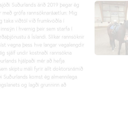
rsjóði Suðurlands árið 2019 þegar ég
ar með grófa rannsóknaráætlun: Mig
g taka viðtöl við frumkvöðla í
innsýn í hvernig þeir sem starfa í
ðaþjónustu á Íslandi. Slíkar rannsóknir
síst vegna þess hve langar vegalengdir
 ég sjálf undir kostnaði rannsókna
urlands hjálpaði mér að hefja
m skiptu máli fyrir allt doktorsnámið
ði Suðurlands komst ég almennilega
engslanets og lagði grunninn að