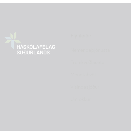
Flýtileiðir
Nemendaþjónusta
Frumkvöðlasetur
Menntahvöt
Vísindasjóður
Um okkur