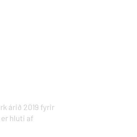
k árið 2019 fyrir
r hluti af