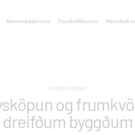
Nemendaþjónusta
Frumkvöðlasetur
Námskeið og
VÍSINDASJÓÐUR
sköpun og frumkvöð
dreifðum byggðum