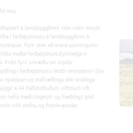
ni sínu.
ðlastarf á landsbyggðinni. Hún veitir innsýn
öðla í ferðaþjónustu á landsbyggðinni á
 nýsköpun. Fyrir utan að svara spurningunni
átttöku meðal ferðaþjónustufyrirtækja á
. Þrátt fyrir umræðu um snjalla
óðlegri ferðaþjónustu leiddi rannsóknin í ljós
ja nýsköpun og stafvæðingu ekki endilega
 byggir á 34 hálfstöðluðum viðtölum við
nin hefur bæði hagnýtt og fræðilegt gildi
ortir milli stefnu og framkvæmdar.