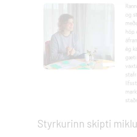
Rann
og s
meða
hóp e
áfra
ég k
gæti
vaxta
staf
lífs
mark
staðn
Styrkurinn skipti mikl