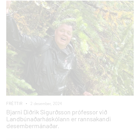
FRÉTTIR
2 desember, 2024
Bjarni Diðrik Sigurðsson prófessor við
Landbúnaðarháskólann er rannsakandi
desembermánaðar.