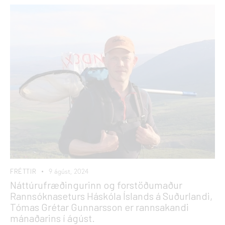
FRÉTTIR
9 ágúst, 2024
Náttúrufræðingurinn og forstöðumaður
Rannsóknaseturs Háskóla Íslands á Suðurlandi,
Tómas Grétar Gunnarsson er rannsakandi
mánaðarins í ágúst.