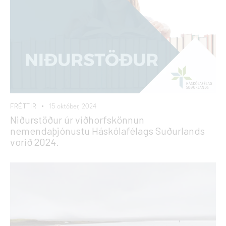
FRÉTTIR
15 október, 2024
Niðurstöður úr viðhorfskönnun
nemendaþjónustu Háskólafélags Suðurlands
vorið 2024.