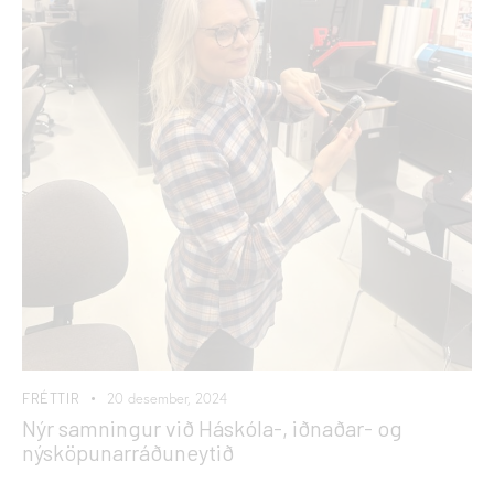
FRÉTTIR
20 desember, 2024
Nýr samningur við Háskóla-, iðnaðar- og
nýsköpunarráðuneytið