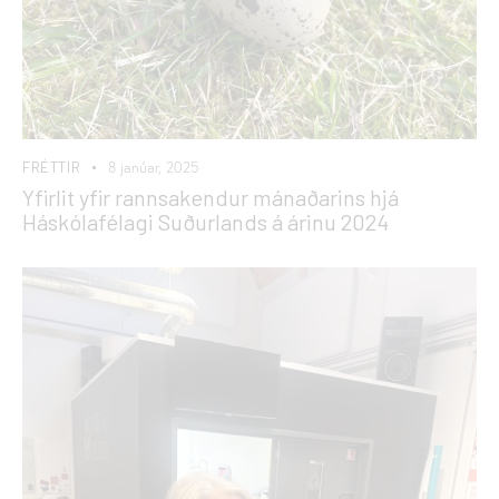
FRÉTTIR
8 janúar, 2025
Yfirlit yfir rannsakendur mánaðarins hjá
Háskólafélagi Suðurlands á árinu 2024