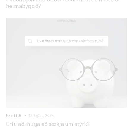
heimabyggð?
FRÉTTIR
13 ágúst, 2024
Ertu að íhuga að sækja um styrk?