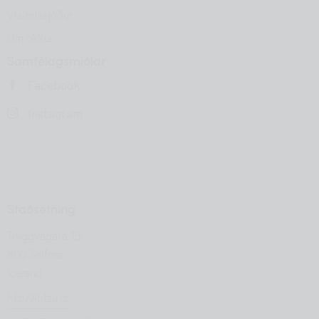
Vísindasjóður
Um okkur
Samfélagsmiðlar
Facebook
Instagram
Staðsetning
Tryggvagata 13
800 Selfoss
Iceland
hfsu@hfsu.is