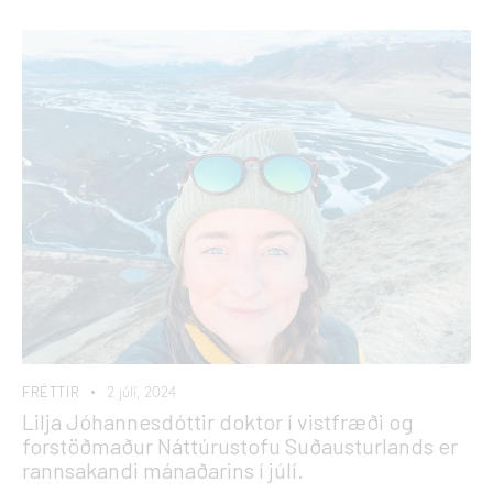
FRÉTTIR
2 júlí, 2024
Lilja Jóhannesdóttir doktor í vistfræði og
forstöðmaður Náttúrustofu Suðausturlands er
rannsakandi mánaðarins í júlí.