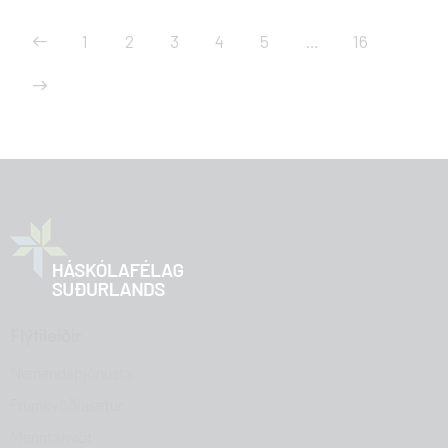
1
2
3
4
5
…
16
Flýtileiðir
Nemendaþjónusta
Frumkvöðlasetur
Menntahvöt