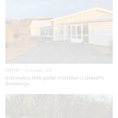
FRÉTTIR
8 nóvember, 2024
Atvinnubrú fékk góðar móttökur í Listasafni
Árnesinga.