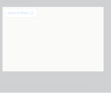
+354 560 2040
Háskólafélag Suðurlands
© 2026. Allur réttur áskilinn.