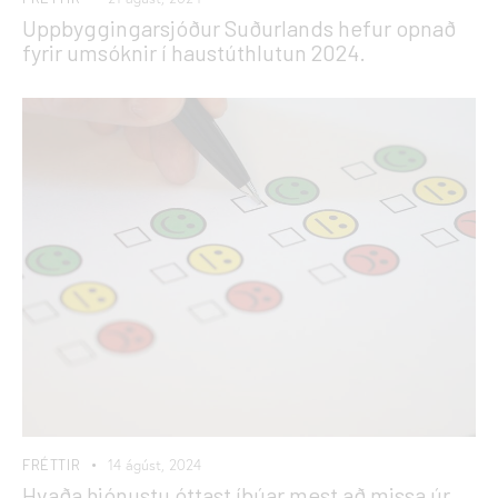
Uppbyggingarsjóður Suðurlands hefur opnað
fyrir umsóknir í haustúthlutun 2024.
FRÉTTIR
14 ágúst, 2024
Hvaða þjónustu óttast íbúar mest að missa úr