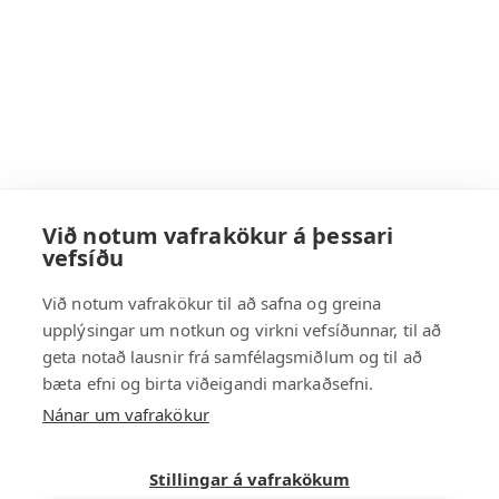
Við notum vafrakökur á þessari
vefsíðu
Við notum vafrakökur til að safna og greina
upplýsingar um notkun og virkni vefsíðunnar, til að
geta notað lausnir frá samfélagsmiðlum og til að
bæta efni og birta viðeigandi markaðsefni.
Nánar um vafrakökur
Stillingar á vafrakökum