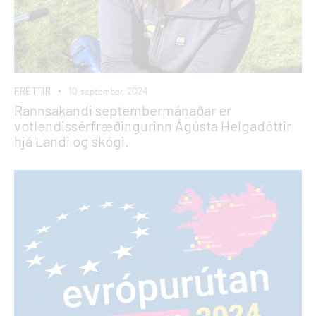
FRÉTTIR
10 september, 2024
Rannsakandi septembermánaðar er
votlendissérfræðingurinn Ágústa Helgadóttir
hjá Landi og skógi.